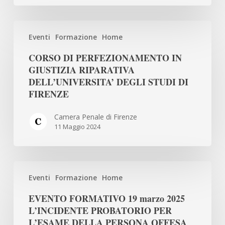
CORSO
Eventi
Formazione
Home
DI
PERFEZIONAMENTO
CORSO DI PERFEZIONAMENTO IN
IN
GIUSTIZIA RIPARATIVA
GIUSTIZIA
DELL’UNIVERSITA’ DEGLI STUDI DI
RIPARATIVA
FIRENZE
DELL’UNIVERSITA’
Camera Penale di Firenze
DEGLI
11 Maggio 2024
STUDI
DI
FIRENZE
EVENTO
Eventi
Formazione
Home
FORMATIVO
19
EVENTO FORMATIVO 19 marzo 2025
marzo
L’INCIDENTE PROBATORIO PER
2025
L’ESAME DELLA PERSONA OFFESA