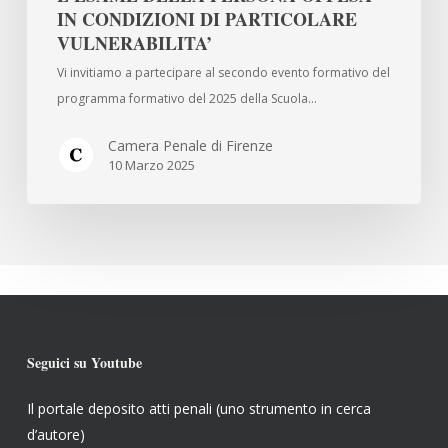
L’INCIDENTE
IN CONDIZIONI DI PARTICOLARE
VULNERABILITA’
PROBATORIO
PER
Vi invitiamo a partecipare al secondo evento formativo del
L’ESAME
programma formativo del 2025 della Scuola…
DELLA
PERSONA
Camera Penale di Firenze
10 Marzo 2025
OFFESA
IN
CONDIZIONI
DI
PARTICOLARE
VULNERABILITA’
Seguici su Youtube
Il portale deposito atti penali (uno strumento in cerca
d’autore)