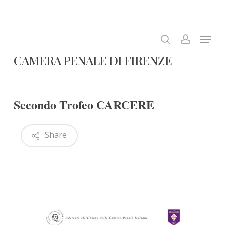
Skip
to
search
account
Close
main
Menu
Menu
content
CAMERA PENALE DI FIRENZE
Secondo Trofeo CARCERE
Share