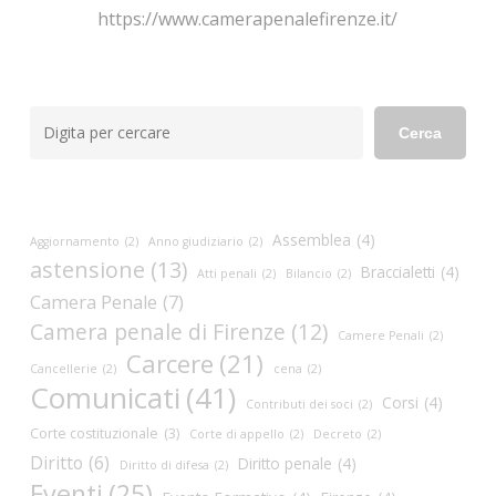
https://www.camerapenalefirenze.it/
Cerca
Cerca
Assemblea
(4)
Aggiornamento
(2)
Anno giudiziario
(2)
astensione
(13)
Braccialetti
(4)
Atti penali
(2)
Bilancio
(2)
Camera Penale
(7)
Camera penale di Firenze
(12)
Camere Penali
(2)
Carcere
(21)
Cancellerie
(2)
cena
(2)
Comunicati
(41)
Corsi
(4)
Contributi dei soci
(2)
Corte costituzionale
(3)
Corte di appello
(2)
Decreto
(2)
Diritto
(6)
Diritto penale
(4)
Diritto di difesa
(2)
Eventi
(25)