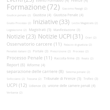
Evento Formativo
(4)
Firenze
(4)
Formazione
(72)
Giacomo Passigli
(2)
Giustizia
(4)
Giustizia Penale
(4)
Giudice penale
(2)
Iniziative
(33)
Giusto Processo
(2)
Lectio Magistralis
(2)
Magistrati
(5)
Manifestazione
(3)
Legislazione
(2)
Notizie UCPI
(31)
Notizie
(23)
Orari
(2)
Osservatorio carcere
(11)
Palazzo di giustizia
(2)
Portale
(3)
Penalisti italiani
(2)
Prescrizione
(2)
Processo
(2)
Processo Penale
(11)
Raccolta firme
(3)
Reato
(2)
Report
(6)
Riforme
(4)
separazione delle carriere
(8)
Sistema penale
(2)
Tribunale di Firenze
(5)
Trofeo
(3)
Sollicciano
(2)
Toscana
(2)
UCPI
(12)
unione delle camere penali
(4)
Udienze
(3)
Verbania
(2)