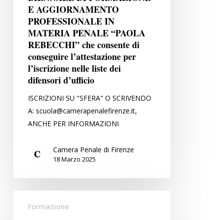
INIZIO
E AGGIORNAMENTO
PROFESSIONALE IN
IL
MATERIA PENALE “PAOLA
IV
REBECCHI” che consente di
CORSO
conseguire l’attestazione per
BIENNALE
l’iscrizione nelle liste dei
DI
difensori d’ufficio
FORMAZIONE
E
ISCRIZIONI SU "SFERA" O SCRIVENDO
AGGIORNAMENTO
A: scuola@camerapenalefirenze.it,
PROFESSIONALE
ANCHE PER INFORMAZIONI
IN
MATERIA
Camera Penale di Firenze
18 Marzo 2025
PENALE
“PAOLA
REBECCHI”
III
che
Formazione
Corso
consente