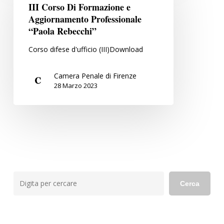
Di
di
III Corso Di Formazione e
Formazione
conseguire
Aggiornamento Professionale
e
“Paola Rebecchi”
l’attestazione
Aggiornamento
per
Corso difese d'ufficio (III)Download
Professionale
l’iscrizione
“Paola
nelle
Camera Penale di Firenze
Rebecchi”
liste
28 Marzo 2023
dei
difensori
d’ufficio
Cerca
Cerca