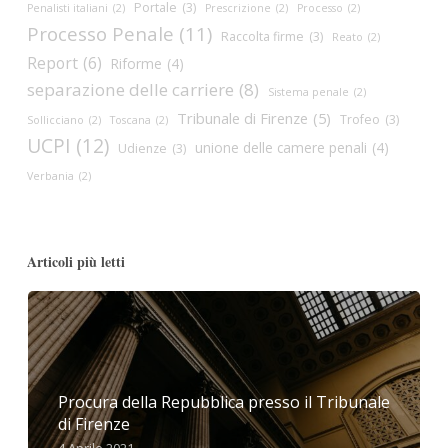
Portale
(3)
Penalisti italiani
(2)
Prescrizione
(2)
Processo
(2)
Processo Penale
(11)
Raccolta firme
(3)
Reato
(2)
Report
(6)
Riforme
(4)
separazione delle carriere
(8)
Sistema penale
(2)
Tribunale di Firenze
(5)
Trofeo
(3)
Sollicciano
(2)
Toscana
(2)
UCPI
(12)
unione delle camere penali
(4)
Udienze
(3)
Verbania
(2)
Articoli più letti
Procura della Repubblica presso il Tribunale
di Firenze
4 Aprile 2021