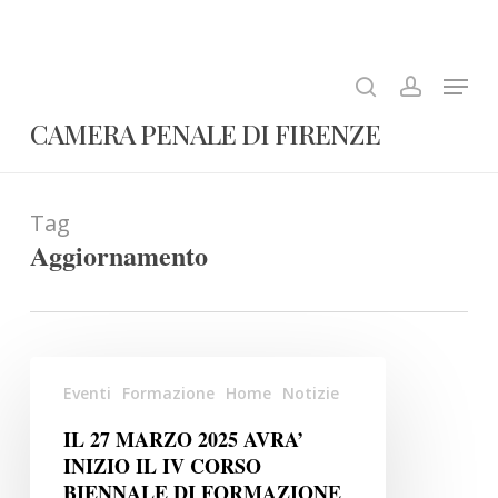
Skip
to
search
account
Close
main
Menu
Menu
content
CAMERA PENALE DI FIRENZE
Tag
Aggiornamento
IL
Eventi
Formazione
Home
Notizie
27
MARZO
IL 27 MARZO 2025 AVRA’
2025
INIZIO IL IV CORSO
AVRA’
BIENNALE DI FORMAZIONE