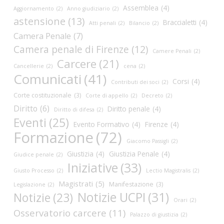
Assemblea
(4)
Aggiornamento
(2)
Anno giudiziario
(2)
astensione
(13)
Braccialetti
(4)
Atti penali
(2)
Bilancio
(2)
Camera Penale
(7)
Camera penale di Firenze
(12)
Camere Penali
(2)
Carcere
(21)
Cancellerie
(2)
cena
(2)
Comunicati
(41)
Corsi
(4)
Contributi dei soci
(2)
Corte costituzionale
(3)
Corte di appello
(2)
Decreto
(2)
Diritto
(6)
Diritto penale
(4)
Diritto di difesa
(2)
Eventi
(25)
Evento Formativo
(4)
Firenze
(4)
Formazione
(72)
Giacomo Passigli
(2)
Giustizia
(4)
Giustizia Penale
(4)
Giudice penale
(2)
Iniziative
(33)
Giusto Processo
(2)
Lectio Magistralis
(2)
Magistrati
(5)
Manifestazione
(3)
Legislazione
(2)
Notizie UCPI
(31)
Notizie
(23)
Orari
(2)
Osservatorio carcere
(11)
Palazzo di giustizia
(2)