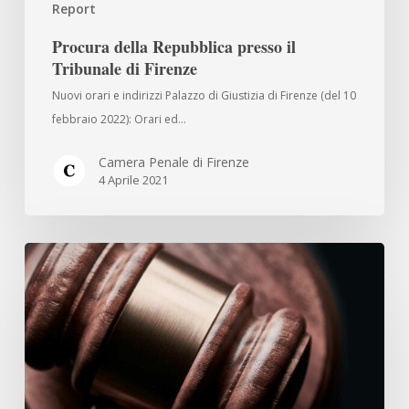
Report
Procura della Repubblica presso il
Tribunale di Firenze
Nuovi orari e indirizzi Palazzo di Giustizia di Firenze (del 10
febbraio 2022): Orari ed…
Camera Penale di Firenze
4 Aprile 2021
Ufficio
e
Tribunale
di
Sorveglianza
di
Firenze