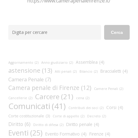
https://www.camerapenalefirenze.it/
Cerca
Cerca
Assemblea
(4)
Aggiornamento
(2)
Anno giudiziario
(2)
astensione
(13)
Braccialetti
(4)
Atti penali
(2)
Bilancio
(2)
Camera Penale
(7)
Camera penale di Firenze
(12)
Camere Penali
(2)
Carcere
(21)
Cancellerie
(2)
cena
(2)
Comunicati
(41)
Corsi
(4)
Contributi dei soci
(2)
Corte costituzionale
(3)
Corte di appello
(2)
Decreto
(2)
Diritto
(6)
Diritto penale
(4)
Diritto di difesa
(2)
Eventi
(25)
Evento Formativo
(4)
Firenze
(4)