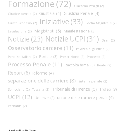
Formazione
(72)
Giacomo Passigli
(2)
Giustizia
(4)
Giustizia Penale
(4)
Giudice penale
(2)
Iniziative
(33)
Giusto Processo
(2)
Lectio Magistralis
(2)
Magistrati
(5)
Manifestazione
(3)
Legislazione
(2)
Notizie UCPI
(31)
Notizie
(23)
Orari
(2)
Osservatorio carcere
(11)
Palazzo di giustizia
(2)
Portale
(3)
Penalisti italiani
(2)
Prescrizione
(2)
Processo
(2)
Processo Penale
(11)
Raccolta firme
(3)
Reato
(2)
Report
(6)
Riforme
(4)
separazione delle carriere
(8)
Sistema penale
(2)
Tribunale di Firenze
(5)
Trofeo
(3)
Sollicciano
(2)
Toscana
(2)
UCPI
(12)
unione delle camere penali
(4)
Udienze
(3)
Verbania
(2)
Articoli più letti