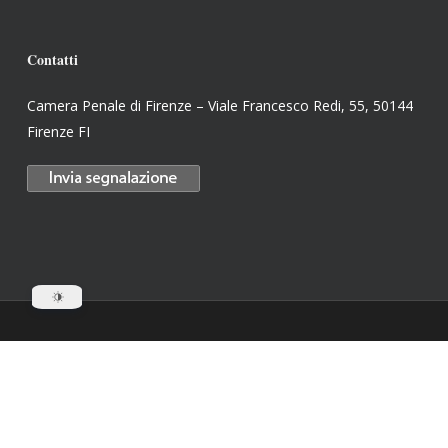
Contatti
Camera Penale di Firenze – Viale Francesco Redi, 55, 50144
Firenze FI
© 2026 Camera Penale di Firenze. Website by
Soloreti
facebook
youtube
email