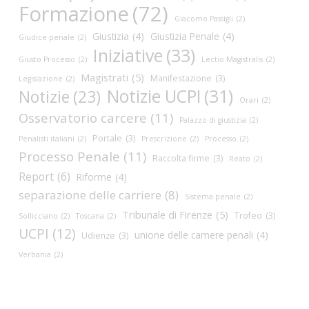
Formazione
(72)
Giacomo Passigli
(2)
Giustizia
(4)
Giustizia Penale
(4)
Giudice penale
(2)
Iniziative
(33)
Giusto Processo
(2)
Lectio Magistralis
(2)
Magistrati
(5)
Manifestazione
(3)
Legislazione
(2)
Notizie UCPI
(31)
Notizie
(23)
Orari
(2)
Osservatorio carcere
(11)
Palazzo di giustizia
(2)
Portale
(3)
Penalisti italiani
(2)
Prescrizione
(2)
Processo
(2)
Processo Penale
(11)
Raccolta firme
(3)
Reato
(2)
Report
(6)
Riforme
(4)
separazione delle carriere
(8)
Sistema penale
(2)
Tribunale di Firenze
(5)
Trofeo
(3)
Sollicciano
(2)
Toscana
(2)
UCPI
(12)
unione delle camere penali
(4)
Udienze
(3)
Verbania
(2)