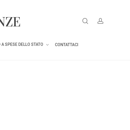
search
account
NZE
 A SPESE DELLO STATO
CONTATTACI