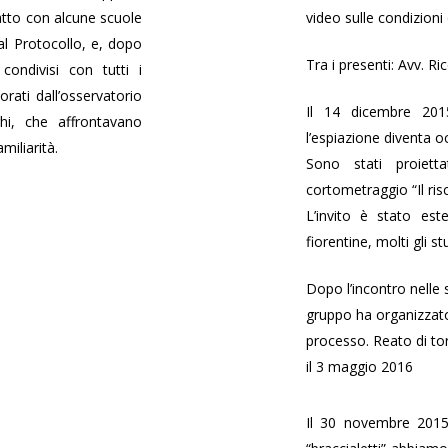
tto con alcune scuole
video sulle condizioni d
l Protocollo, e, dopo
Tra i presenti: Avv. R
ondivisi con tutti i
rati dall’osservatorio
Il 14 dicembre 201
i, che affrontavano
l’espiazione diventa o
miliarità.
Sono stati proiett
cortometraggio “Il risc
L’invito è stato est
fiorentine, molti gli s
Dopo l’incontro nelle 
gruppo ha organizzato
processo. Reato di tor
il 3 maggio 2016
Il 30 novembre 2015 