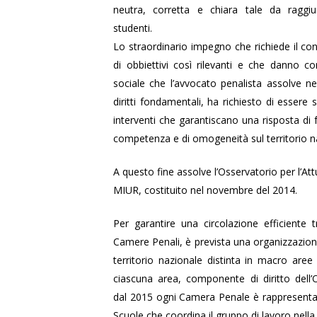
neutra, corretta e chiara tale da raggiu
studenti.
Lo straordinario impegno che richiede il c
di obbiettivi così rilevanti e che danno c
sociale che l’avvocato penalista assolve nel
diritti fondamentali, ha richiesto di essere
interventi che garantiscano una risposta di 
competenza e di omogeneità sul territorio n
A questo fine assolve l’Osservatorio per l’At
MIUR, costituito nel novembre del 2014.
Per garantire una circolazione efficiente t
Camere Penali, è prevista una organizzazione
territorio nazionale distinta in macro are
ciascuna area, componente di diritto dell’
dal 2015 ogni Camera Penale è rappresenta
Scuole che coordina il gruppo di lavoro nella