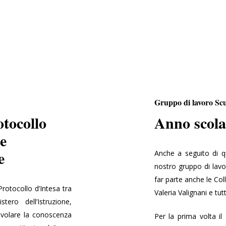
Gruppo di lavoro Sc
otocollo
Anno scola
e
e
Anche a seguito di qu
nostro gruppo di lavo
far parte anche le Co
Protocollo d’Intesa tra
Valeria Valignani e tu
ero dell’Istruzione,
agevolare la conoscenza
Per la prima volta i