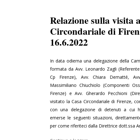
Documento dell’Osservatorio Carcere
Relazione sulla visita 
Circondariale di Firen
16.6.2022
In data odierna una delegazione della Cam
formata da Avv. Leonardo Zagli (Referente
Cp Firenze), Avv. Chiara Dematté, Avv
Massimiliano Chiuchiolo (Componenti Oss
Firenze) e Avv. Gherardo Pecchioni (Dire
visitato la Casa Circondariale di Firenze, co
con una delegazione di detenuti a cui h
emerse le seguenti situazioni, direttamen
Hit enter to search or ESC to close
per come riferiteci dalla Direttrice dott.ssa 