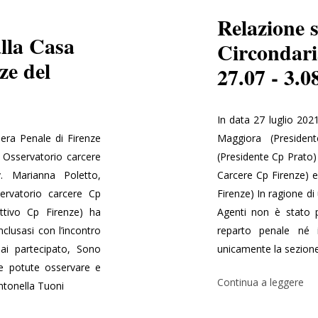
Relazione s
alla Casa
Circondaria
ze del
27.07 - 3.0
In data 27 luglio 20
era Penale di Firenze
Maggiora (Presiden
 Osservatorio carcere
(Presidente Cp Prato)
. Marianna Poletto,
Carcere Cp Firenze) e
ervatorio carcere Cp
Firenze) In ragione di 
ttivo Cp Firenze) ha
Agenti non è stato po
nclusasi con l’incontro
reparto penale né i
ai partecipato, Sono
unicamente la sezione
te potute osservare e
Continua a leggere
Antonella Tuoni