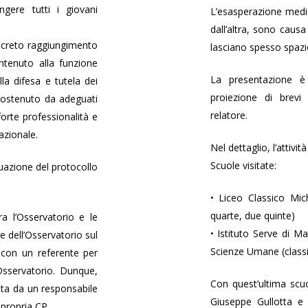
ngere tutti i giovani
L’esasperazione media
dall’altra, sono caus
oncreto raggiungimento
lasciano spesso spazi
ontenuto alla funzione
La presentazione è
la difesa e tutela dei
proiezione di brev
 sostenuto da adeguati
relatore.
forte professionalità e
azionale.
Nel dettaglio, l’attivit
Scuole visitate:
tuazione del protocollo
• Liceo Classico Mic
quarte, due quinte)
ra l’Osservatorio e le
• Istituto Serve di Ma
 dell’Osservatorio sul
Scienze Umane (classi
e con un referente per
Osservatorio. Dunque,
Con quest’ultima scuo
ta da un responsabile
Giuseppe Gullotta e l
 propria CP.