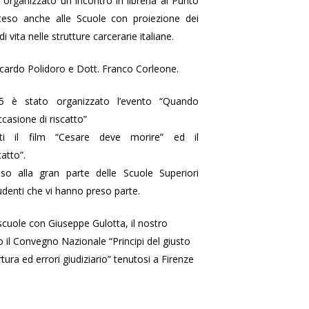
 organizzato un incontro in libreria al Punto
teso anche alle Scuole con proiezione dei
i vita nelle strutture carcerarie italiane.
iccardo Polidoro e Dott. Franco Corleone.
5 è stato organizzato l’evento “Quando
ccasione di riscatto”
ati il film “Cesare deve morire” ed il
atto”.
eso alla gran parte delle Scuole Superiori
tudenti che vi hanno preso parte.
scuole con Giuseppe Gulotta, il nostro
 il Convegno Nazionale “Principi del giusto
tura ed errori giudiziario” tenutosi a Firenze