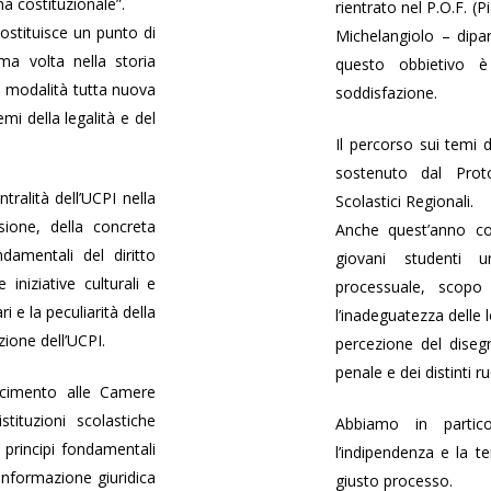
a costituzionale”.
rientrato nel P.O.F. (
ostituisce un punto di
Michelangiolo – dipar
ma volta nella storia
questo obbietivo è
na modalità tutta nuova
soddisfazione.
emi della legalità e del
Il percorso sui temi 
sostenuto dal Proto
tralità dell’UCPI nella
Scolastici Regionali.
sione, della concreta
Anche quest’anno co
ndamentali del diritto
giovani studenti 
iniziative culturali e
processuale, scopo
i e la peculiarità della
l’inadeguatezza delle
zione dell’UCPI.
percezione del diseg
penale e dei distinti r
cimento alle Camere
stituzioni scolastiche
Abbiamo in partico
i principi fondamentali
l’indipendenza e la te
informazione giuridica
giusto processo.