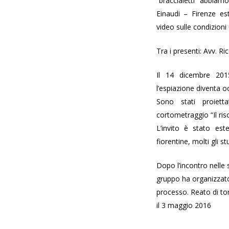
“braccialetti” abbiamo
Einaudi – Firenze es
video sulle condizioni d
Tra i presenti: Avv. R
Il 14 dicembre 201
l’espiazione diventa o
Sono stati proiett
cortometraggio “Il risc
L’invito è stato est
fiorentine, molti gli s
Dopo l’incontro nelle 
gruppo ha organizzato
processo. Reato di tor
il 3 maggio 2016