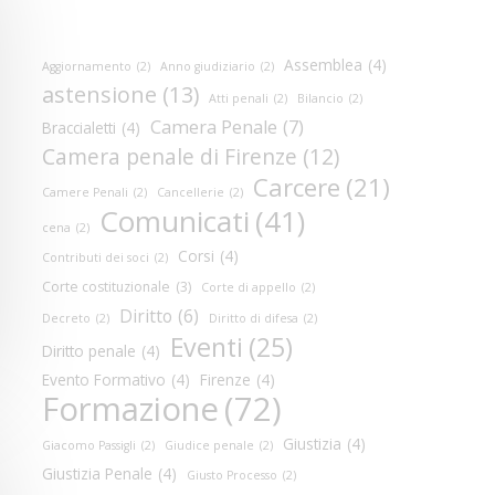
Assemblea
(4)
Aggiornamento
(2)
Anno giudiziario
(2)
astensione
(13)
Atti penali
(2)
Bilancio
(2)
Camera Penale
(7)
Braccialetti
(4)
Camera penale di Firenze
(12)
Carcere
(21)
Camere Penali
(2)
Cancellerie
(2)
Comunicati
(41)
cena
(2)
Corsi
(4)
Contributi dei soci
(2)
Corte costituzionale
(3)
Corte di appello
(2)
Diritto
(6)
Decreto
(2)
Diritto di difesa
(2)
Eventi
(25)
Diritto penale
(4)
Evento Formativo
(4)
Firenze
(4)
Formazione
(72)
Giustizia
(4)
Giacomo Passigli
(2)
Giudice penale
(2)
Giustizia Penale
(4)
Giusto Processo
(2)