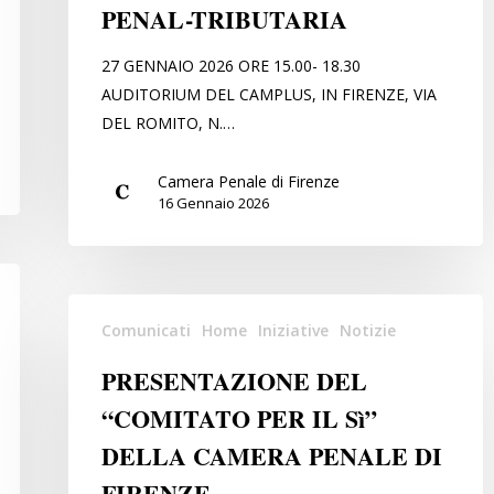
E
PENAL-TRIBUTARIA
SU
QUELLA
27 GENNAIO 2026 ORE 15.00- 18.30
PENAL-
AUDITORIUM DEL CAMPLUS, IN FIRENZE, VIA
TRIBUTARIA
DEL ROMITO, N.…
Camera Penale di Firenze
16 Gennaio 2026
PRESENTAZIONE
Comunicati
Home
Iniziative
Notizie
DEL
“COMITATO
PRESENTAZIONE DEL
PER
“COMITATO PER IL Sì”
IL
DELLA CAMERA PENALE DI
Sì”
DELLA
FIRENZE