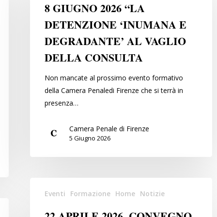
2026
8 GIUGNO 2026 “LA
“LA
DETENZIONE ‘INUMANA E
DETENZIONE
DEGRADANTE’ AL VAGLIO
‘INUMANA
E
DELLA CONSULTA
DEGRADANTE’
AL
Non mancate al prossimo evento formativo
VAGLIO
della Camera Penaledi Firenze che si terrà in
DELLA
presenza…
CONSULTA
Camera Penale di Firenze
5 Giugno 2026
22
Eventi
Formazione
Home
Notizie
APRILE
2026.
22 APRILE 2026. CONVEGNO