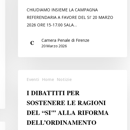
LA
CHIUDIAMO INSIEME LA CAMPAGNA
GIUSTIZIA
REFERENDARIA A FAVORE DEL SI' 20 MARZO
2026 ORE 15-17.00 SALA…
Camera Penale di Firenze
20 Marzo 2026
I
Eventi
Home
Notizie
DIBATTITI
PER
I DIBATTITI PER
SOSTENERE
SOSTENERE LE RAGIONI
LE
DEL “SI'” ALLA RIFORMA
RAGIONI
DEL
DELL’ORDINAMENTO
“SI'”