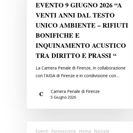
GIUGNO
EVENTO 9 GIUGNO 2026 “A
2026
VENTI ANNI DAL TESTO
“A
UNICO AMBIENTE – RIFIUTI
VENTI
ANNI
BONIFICHE E
DAL
INQUINAMENTO ACUSTICO
TESTO
TRA DIRITTO E PRASSI “
UNICO
AMBIENTE
La Camera Penale di Firenze, in collaborazione
–
con l'AIGA di Firenze e in condivisione con…
RIFIUTI
BONIFICHE
Camera Penale di Firenze
E
5 Giugno 2026
INQUINAMENTO
Hit enter to search or ESC to close
ACUSTICO
TRA
DIRITTO
30
Eventi
Formazione
Home
Notizie
E
marzo