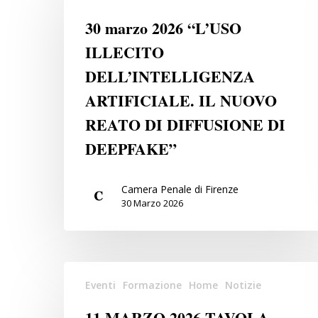
PRASSI
2026
30 marzo 2026 “L’USO
“
“L’USO
ILLECITO
ILLECITO
DELL’INTELLIGENZA
DELL’INTELLIGENZA
ARTIFICIALE.
ARTIFICIALE. IL NUOVO
IL
REATO DI DIFFUSIONE DI
NUOVO
DEEPFAKE”
REATO
DI
DIFFUSIONE
Camera Penale di Firenze
DI
30 Marzo 2026
DEEPFAKE”
11
Eventi
Formazione
Home
Notizie
MARZO
2026
11 MARZO 2026 TAVOLA