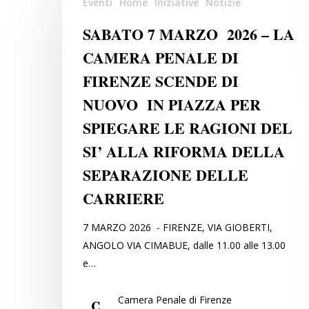
Eventi
Home
Iniziative
Notizie
7
MARZO
SABATO 7 MARZO 2026 – LA
2026
CAMERA PENALE DI
–
FIRENZE SCENDE DI
LA
CAMERA
NUOVO IN PIAZZA PER
PENALE
SPIEGARE LE RAGIONI DEL
DI
SI’ ALLA RIFORMA DELLA
FIRENZE
SCENDE
SEPARAZIONE DELLE
DI
CARRIERE
NUOVO
IN
7 MARZO 2026 - FIRENZE, VIA GIOBERTI,
PIAZZA
ANGOLO VIA CIMABUE, dalle 11.00 alle 13.00
PER
e…
SPIEGARE
LE
Camera Penale di Firenze