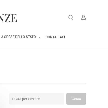
search
account
NZE
 A SPESE DELLO STATO
CONTATTACI
Cerca
Cerca