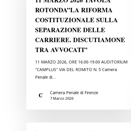
TAVOLA
ROTONDA”LA RIFORMA
ROTONDA”LA
COSTITUZIONALE SULLA
RIFORMA
COSTITUZIONALE
SEPARAZIONE DELLE
SULLA
CARRIERE. DISCUTIAMONE
SEPARAZIONE
TRA AVVOCATI”
DELLE
CARRIERE.
11 MARZO 2026, ORE 16.00-19.00 AUDITORIUM
DISCUTIAMONE
"CAMPLUS" VIA DEL ROMITO N. 5 Camera
TRA
Penale di…
AVVOCATI”
Camera Penale di Firenze
7 Marzo 2026
SABATO