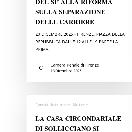
DEL SI’ ALLA RIFORMA
FIRENZE
SULLA SEPARAZIONE
SCENDE
IN
DELLE CARRIERE
PIAZZA
PER
20 DICEMBRE 2025 - FIRENZE, PIAZZA DELLA
SPIEGARE
REPUBBLICA DALLE 12 ALLE 19 PARTE LA
LE
PRIMA…
RAGIONI
DEL
Camera Penale di Firenze
18 Dicembre 2025
SI’
ALLA
RIFORMA
SULLA
LA
SEPARAZIONE
Eventi
Iniziative
Notizie
CASA
DELLE
CIRCONDARIALE
LA CASA CIRCONDARIALE
CARRIERE
DI
DI SOLLICCIANO SI
SOLLICCIANO