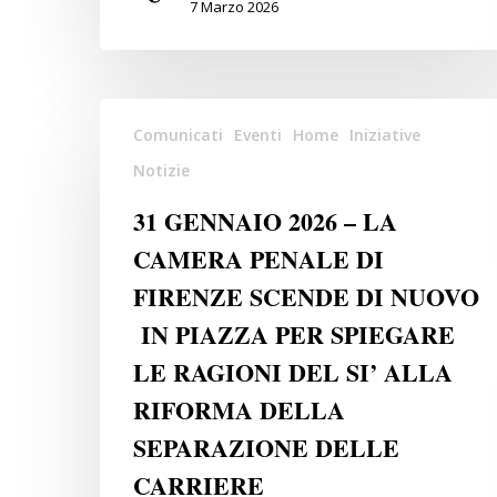
RAGIONI
7 Marzo 2026
DEL
SI’
ALLA
31
RIFORMA
Comunicati
Eventi
Home
Iniziative
GENNAIO
DELLA
2026
Notizie
SEPARAZIONE
–
DELLE
31 GENNAIO 2026 – LA
LA
CARRIERE
CAMERA PENALE DI
CAMERA
PENALE
FIRENZE SCENDE DI NUOVO
DI
IN PIAZZA PER SPIEGARE
FIRENZE
LE RAGIONI DEL SI’ ALLA
SCENDE
DI
RIFORMA DELLA
NUOVO
SEPARAZIONE DELLE
IN
CARRIERE
PIAZZA