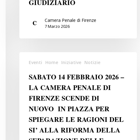
GIUDIZIARIO
ALLA
RIFORMA
DELL’ORDINAMENTO
Camera Penale di Firenze
7 Marzo 2026
GIUDIZIARIO
SABATO
Eventi
Home
Iniziative
Notizie
14
FEBBRAIO
SABATO 14 FEBBRAIO 2026 –
2026
LA CAMERA PENALE DI
–
FIRENZE SCENDE DI
LA
CAMERA
NUOVO IN PIAZZA PER
PENALE
SPIEGARE LE RAGIONI DEL
DI
SI’ ALLA RIFORMA DELLA
FIRENZE
SCENDE