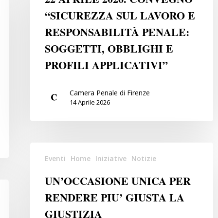
CONVEGNO
“SICUREZZA SUL LAVORO E
“SICUREZZA
RESPONSABILITÀ PENALE:
SUL
LAVORO
SOGGETTI, OBBLIGHI E
E
PROFILI APPLICATIVI”
RESPONSABILITÀ
PENALE:
SOGGETTI,
Camera Penale di Firenze
14 Aprile 2026
OBBLIGHI
E
PROFILI
APPLICATIVI”
UN’OCCASIONE
Eventi
Home
Iniziative
Notizie
UNICA
PER
UN’OCCASIONE UNICA PER
RENDERE
RENDERE PIU’ GIUSTA LA
PIU’
GIUSTIZIA
GIUSTA