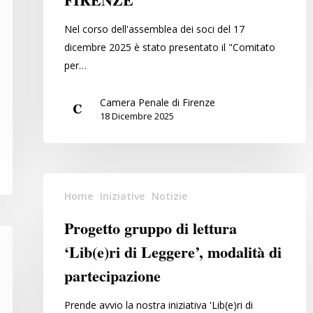
CAMERA
PENALE
Nel corso dell'assemblea dei soci del 17
DI
dicembre 2025 è stato presentato il "Comitato
FIRENZE
per…
Camera Penale di Firenze
18 Dicembre 2025
Progetto
Home
Iniziative
Notizie
gruppo
di
Progetto gruppo di lettura
lettura
‘Lib(e)ri di Leggere’, modalità di
‘Lib(e)ri
partecipazione
di
Leggere’,
Prende avvio la nostra iniziativa 'Lib(e)ri di
modalità