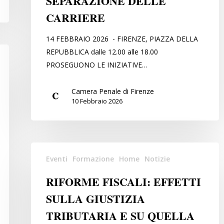
SEPARAZIONE DELLE
DI
CARRIERE
NUOVO
IN
14 FEBBRAIO 2026 - FIRENZE, PIAZZA DELLA
PIAZZA
REPUBBLICA dalle 12.00 alle 18.00
PER
PROSEGUONO LE INIZIATIVE…
SPIEGARE
LE
Camera Penale di Firenze
RAGIONI
10 Febbraio 2026
DEL
SI’
ALLA
RIFORME
RIFORMA
Eventi
Formazione
Home
Notizie
FISCALI:
DELLA
EFFETTI
SEPARAZIONE
RIFORME FISCALI: EFFETTI
SULLA
DELLE
SULLA GIUSTIZIA
GIUSTIZIA
CARRIERE
TRIBUTARIA E SU QUELLA
TRIBUTARIA