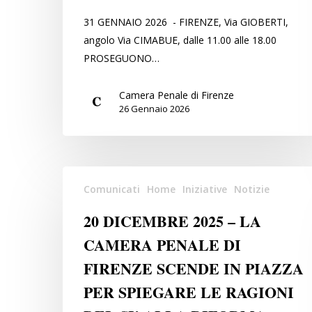
PER
31 GENNAIO 2026 - FIRENZE, Via GIOBERTI,
SPIEGARE
angolo Via CIMABUE, dalle 11.00 alle 18.00
LE
PROSEGUONO…
RAGIONI
DEL
Camera Penale di Firenze
SI’
26 Gennaio 2026
ALLA
RIFORMA
DELLA
SEPARAZIONE
20
Comunicati
Home
Iniziative
Notizie
DELLE
DICEMBRE
CARRIERE
2025
20 DICEMBRE 2025 – LA
–
CAMERA PENALE DI
LA
FIRENZE SCENDE IN PIAZZA
CAMERA
PENALE
PER SPIEGARE LE RAGIONI
DI