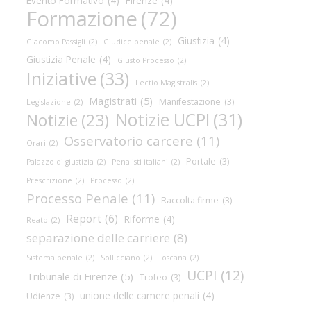
Evento Formativo
(4)
Firenze
(4)
Formazione
(72)
Giustizia
(4)
Giacomo Passigli
(2)
Giudice penale
(2)
Giustizia Penale
(4)
Giusto Processo
(2)
Iniziative
(33)
Lectio Magistralis
(2)
Magistrati
(5)
Manifestazione
(3)
Legislazione
(2)
Notizie UCPI
(31)
Notizie
(23)
Osservatorio carcere
(11)
Orari
(2)
Portale
(3)
Palazzo di giustizia
(2)
Penalisti italiani
(2)
Prescrizione
(2)
Processo
(2)
Processo Penale
(11)
Raccolta firme
(3)
Report
(6)
Riforme
(4)
Reato
(2)
separazione delle carriere
(8)
Sistema penale
(2)
Sollicciano
(2)
Toscana
(2)
UCPI
(12)
Tribunale di Firenze
(5)
Trofeo
(3)
unione delle camere penali
(4)
Udienze
(3)