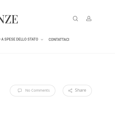
search
account
NZE
 A SPESE DELLO STATO
CONTATTACI
Share
No Comments