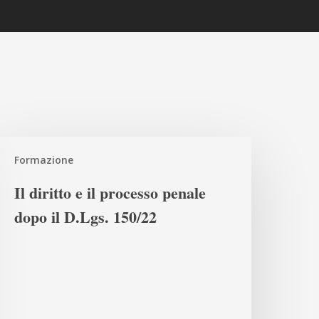
Formazione
ritto
Il diritto e il processo penale
dopo il D.Lgs. 150/22
rocesso
enale
opo
.Lgs.
50/22