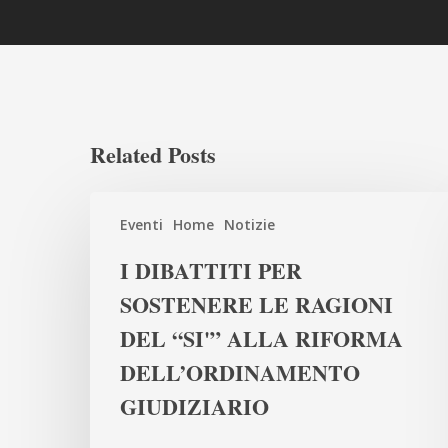
Related Posts
I
Eventi
Home
Notizie
DIBATTITI
PER
I DIBATTITI PER
SOSTENERE
SOSTENERE LE RAGIONI
LE
DEL “SI'” ALLA RIFORMA
RAGIONI
DEL
DELL’ORDINAMENTO
“SI'”
GIUDIZIARIO
ALLA
RIFORMA