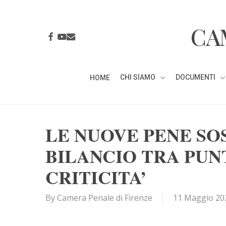
Skip
to
CA
main
FACEBOOK
YOUTUBE
EMAIL
content
CHI SIAMO
DOCUMENTI
HOME
LE NUOVE PENE SO
BILANCIO TRA PUNT
CRITICITA’
By
Camera Penale di Firenze
11 Maggio 20