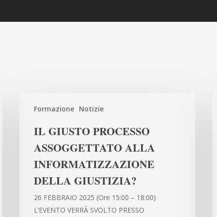
IL
Il
Formazione
Notizie
GIUSTO
di
PROCESSO
e
IL GIUSTO PROCESSO
ASSOGGETTATO
il
ASSOGGETTATO ALLA
ALLA
p
INFORMATIZZAZIONE
INFORMATIZZAZIONE
p
DELLA
d
DELLA GIUSTIZIA?
GIUSTIZIA?
il
26 FEBBRAIO 2025 (Ore 15:00 – 18:00)
D
L’EVENTO VERRÀ SVOLTO PRESSO
1