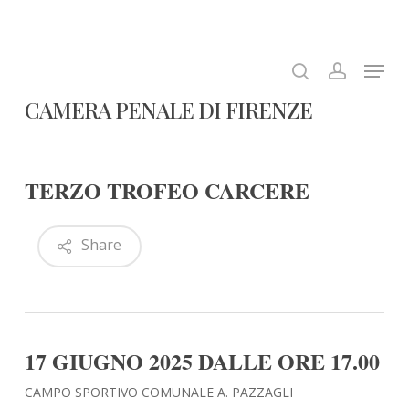
Skip
to
search
account
Close
main
Menu
Menu
content
CAMERA PENALE DI FIRENZE
TERZO TROFEO CARCERE
Share
17 GIUGNO 2025 DALLE ORE 17.00
CAMPO SPORTIVO COMUNALE A. PAZZAGLI