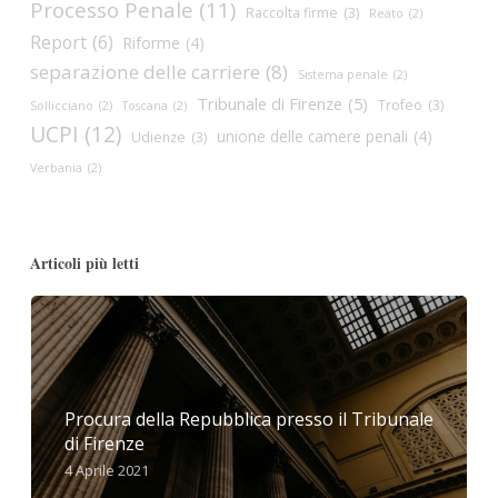
Processo Penale
(11)
Raccolta firme
(3)
Reato
(2)
Report
(6)
Riforme
(4)
separazione delle carriere
(8)
Sistema penale
(2)
Tribunale di Firenze
(5)
Trofeo
(3)
Sollicciano
(2)
Toscana
(2)
UCPI
(12)
unione delle camere penali
(4)
Udienze
(3)
Verbania
(2)
Articoli più letti
Procura della Repubblica presso il Tribunale
di Firenze
4 Aprile 2021