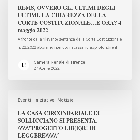
GLI
REMS, OVVERO GLI ULTIMI DEGLI
ULTIMI
ULTIMI. LA CHIAREZZA DELLA
DEGLI
CORTE COSTITUZIONALE…E ORA? 4
ULTIMI.
maggio 2022
LA
A fronte della rilevante sentenza della Corte Costituzionale
CHIAREZZA
n. 22/2022 abbiamo ritenuto necessario approfondire il…
DELLA
CORTE
Camera Penale di Firenze
27 Aprile 2022
COSTITUZIONALE…
E
ORA?
LA
4
Eventi
Iniziative
Notizie
CASA
maggio
CIRCONDARIALE
2022
LA CASA CIRCONDARIALE DI
DI
SOLLICCIANO SI PRESENTA.
SOLLICCIANO
\\\\\\\”PROGETTO LIB(E)RI DI
SI
LEGGERE\\\\\\\”