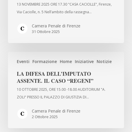
PRESENTA.
13 NOVEMBRE 2025 ORE 17.30 "CASA CACIOLLE", Firenze,
\\\\\\\”PROGETTO
Via Caciolle, n. 5 Nell’ambito della rassegna…
LIB(E)RI
DI
Camera Penale di Firenze
31 Ottobre 2025
LEGGERE\\\\\\\”
LA
Eventi
Formazione
Home
Iniziative
Notizie
DIFESA
DELL’IMPUTATO
LA DIFESA DELL’IMPUTATO
ASSENTE.
ASSENTE. IL CASO “REGENI”
IL
10 OTTOBRE 2025, ORE 15.00 -18.00 AUDITORIUM "A.
CASO
ZOLI" PRESSO IL PALAZZO DI GIUSTIZIA DI…
“REGENI”
Camera Penale di Firenze
2 Ottobre 2025