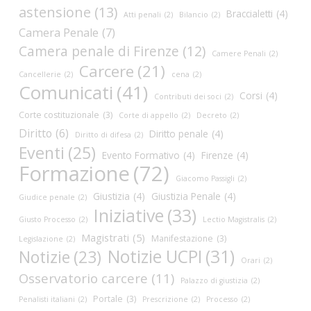
astensione
(13)
Braccialetti
(4)
Atti penali
(2)
Bilancio
(2)
Camera Penale
(7)
Camera penale di Firenze
(12)
Camere Penali
(2)
Carcere
(21)
Cancellerie
(2)
cena
(2)
Comunicati
(41)
Corsi
(4)
Contributi dei soci
(2)
Corte costituzionale
(3)
Corte di appello
(2)
Decreto
(2)
Diritto
(6)
Diritto penale
(4)
Diritto di difesa
(2)
Eventi
(25)
Evento Formativo
(4)
Firenze
(4)
Formazione
(72)
Giacomo Passigli
(2)
Giustizia
(4)
Giustizia Penale
(4)
Giudice penale
(2)
Iniziative
(33)
Giusto Processo
(2)
Lectio Magistralis
(2)
Magistrati
(5)
Manifestazione
(3)
Legislazione
(2)
Notizie UCPI
(31)
Notizie
(23)
Orari
(2)
Osservatorio carcere
(11)
Palazzo di giustizia
(2)
Portale
(3)
Penalisti italiani
(2)
Prescrizione
(2)
Processo
(2)