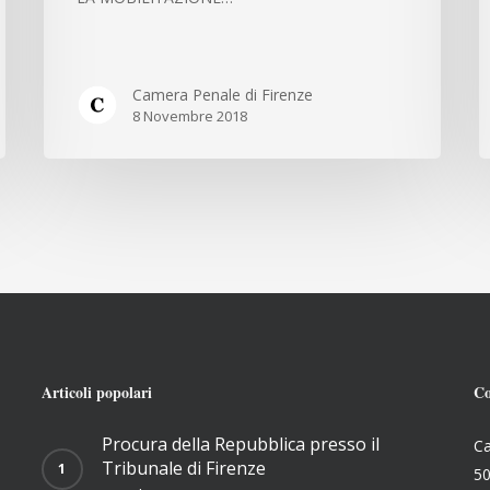
2018
A
compresi
S
G
Camera Penale di Firenze
8 Novembre 2018
Articoli popolari
Co
Procura della Repubblica presso il
Ca
Tribunale di Firenze
50