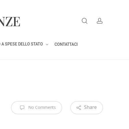
search
account
NZE
 A SPESE DELLO STATO
CONTATTACI
Share
No Comments