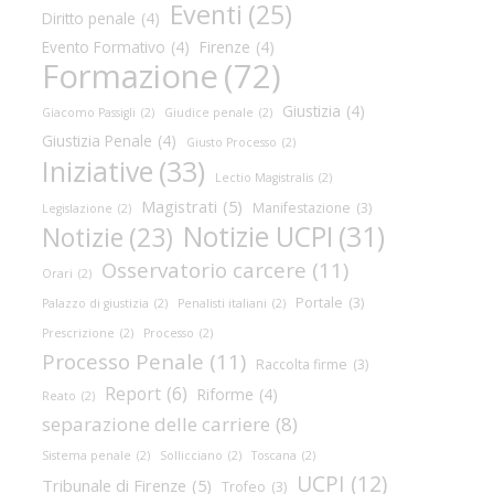
Eventi
(25)
Diritto penale
(4)
Evento Formativo
(4)
Firenze
(4)
Formazione
(72)
Giustizia
(4)
Giacomo Passigli
(2)
Giudice penale
(2)
Giustizia Penale
(4)
Giusto Processo
(2)
Iniziative
(33)
Lectio Magistralis
(2)
Magistrati
(5)
Manifestazione
(3)
Legislazione
(2)
Notizie UCPI
(31)
Notizie
(23)
Osservatorio carcere
(11)
Orari
(2)
Portale
(3)
Palazzo di giustizia
(2)
Penalisti italiani
(2)
Prescrizione
(2)
Processo
(2)
Processo Penale
(11)
Raccolta firme
(3)
Report
(6)
Riforme
(4)
Reato
(2)
separazione delle carriere
(8)
Sistema penale
(2)
Sollicciano
(2)
Toscana
(2)
UCPI
(12)
Tribunale di Firenze
(5)
Trofeo
(3)