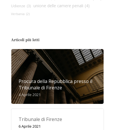
unione delle camere penali
(4)
Udienze
(3)
Verbania
(2)
Articoli più letti
Procura della Repubblica presso il
Tribunale di Firenze
4 Aprile 2021
Tribunale di Firenze
6 Aprile 2021