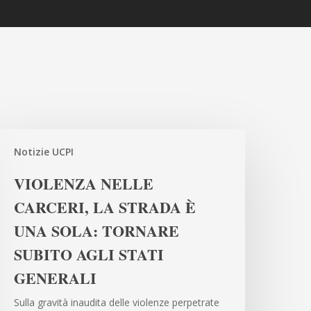
IOLENZA
Notizie UCPI
ELLE
ARCERI,
VIOLENZA NELLE
A
CARCERI, LA STRADA È
TRADA
UNA SOLA: TORNARE
NA
SUBITO AGLI STATI
OLA:
GENERALI
ORNARE
UBITO
Sulla gravità inaudita delle violenze perpetrate