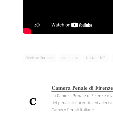
Direttive Europee
Innocenza
Notizie UCPI
Camera Penale di Firenze
La Camera Penale di Firenze
è l
dei penalisti fiorentini ed aderis
Camere Penali Italiane.