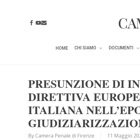
Skip
to
CA
main
FACEBOOK
YOUTUBE
EMAIL
content
CHI SIAMO
DOCUMENTI
HOME
PRESUNZIONE DI I
DIRETTIVA EUROPE
ITALIANA NELL’EP
GIUDIZIARIZZAZIO
By
Camera Penale di Firenze
11 Maggio 20