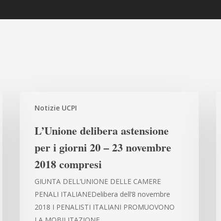
L’Unione
V
Notizie UCPI
delibera
N
astensione
C
L’Unione delibera astensione
per
L
per i giorni 20 – 23 novembre
i
S
2018 compresi
giorni
È
20
U
GIUNTA DELL’UNIONE DELLE CAMERE
–
S
PENALI ITALIANEDelibera dell’8 novembre
23
T
2018 I PENALISTI ITALIANI PROMUOVONO
novembre
S
LA MOBILITAZIONE…