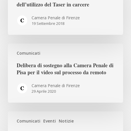
necessità
dell’utilizzo del Taser in carcere
dell’utilizzo
del
Camera Penale di Firenze
19 Settembre 2018
Taser
in
carcere
Delibera
Comunicati
di
sostegno
Delibera di sostegno alla Camera Penale di
alla
Pisa per il video sul processo da remoto
Camera
Penale
Camera Penale di Firenze
29 Aprile 2020
di
Pisa
per
CONVOCAZIONE
il
Comunicati
Eventi
Notizie
ASSEMBLEA
video
30
sul