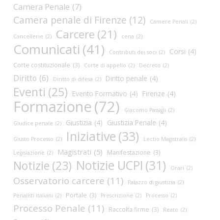
Camera Penale
(7)
Camera penale di Firenze
(12)
Camere Penali
(2)
Carcere
(21)
Cancellerie
(2)
cena
(2)
Comunicati
(41)
Corsi
(4)
Contributi dei soci
(2)
Corte costituzionale
(3)
Corte di appello
(2)
Decreto
(2)
Diritto
(6)
Diritto penale
(4)
Diritto di difesa
(2)
Eventi
(25)
Evento Formativo
(4)
Firenze
(4)
Formazione
(72)
Giacomo Passigli
(2)
Giustizia
(4)
Giustizia Penale
(4)
Giudice penale
(2)
Iniziative
(33)
Giusto Processo
(2)
Lectio Magistralis
(2)
Magistrati
(5)
Manifestazione
(3)
Legislazione
(2)
Notizie UCPI
(31)
Notizie
(23)
Orari
(2)
Osservatorio carcere
(11)
Palazzo di giustizia
(2)
Portale
(3)
Penalisti italiani
(2)
Prescrizione
(2)
Processo
(2)
Processo Penale
(11)
Raccolta firme
(3)
Reato
(2)