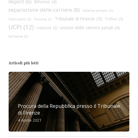
Report
(6)
Riforme
(4)
separazione delle carriere
(8)
Sistema penale
(2)
Tribunale di Firenze
(5)
Trofeo
(3)
Sollicciano
(2)
Toscana
(2)
UCPI
(12)
unione delle camere penali
(4)
Udienze
(3)
Verbania
(2)
Articoli più letti
Procura della Repubblica presso il Tribunale
di Firenze
4 Aprile 2021