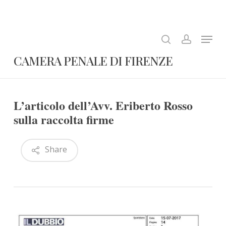
Skip
to
search
account
Close
main
Menu
Menu
content
CAMERA PENALE DI FIRENZE
L’articolo dell’Avv. Eriberto Rosso
sulla raccolta firme
Share