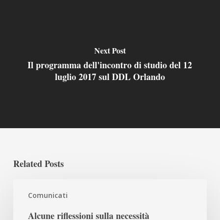
Next Post
Il programma dell'incontro di studio del 12
luglio 2017 sul DDL Orlando
Related Posts
Alcune
Comunicati
riflessioni
sulla
Alcune riflessioni sulla necessità