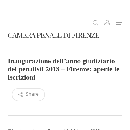
Skip
to
search
account
Close
main
Menu
Menu
content
CAMERA PENALE DI FIRENZE
Inaugurazione dell’anno giudiziario
dei penalisti 2018 – Firenze: aperte le
iscrizioni
Share