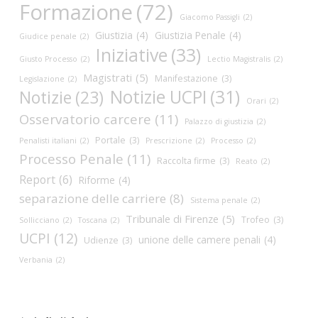
Formazione
(72)
Giacomo Passigli
(2)
Giustizia
(4)
Giustizia Penale
(4)
Giudice penale
(2)
Iniziative
(33)
Giusto Processo
(2)
Lectio Magistralis
(2)
Magistrati
(5)
Manifestazione
(3)
Legislazione
(2)
Notizie UCPI
(31)
Notizie
(23)
Orari
(2)
Osservatorio carcere
(11)
Palazzo di giustizia
(2)
Portale
(3)
Penalisti italiani
(2)
Prescrizione
(2)
Processo
(2)
Processo Penale
(11)
Raccolta firme
(3)
Reato
(2)
Report
(6)
Riforme
(4)
separazione delle carriere
(8)
Sistema penale
(2)
Tribunale di Firenze
(5)
Trofeo
(3)
Sollicciano
(2)
Toscana
(2)
UCPI
(12)
unione delle camere penali
(4)
Udienze
(3)
Verbania
(2)