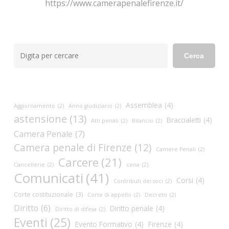
https://www.camerapenalefirenze.it/
Cerca
Cerca
Assemblea
(4)
Aggiornamento
(2)
Anno giudiziario
(2)
astensione
(13)
Braccialetti
(4)
Atti penali
(2)
Bilancio
(2)
Camera Penale
(7)
Camera penale di Firenze
(12)
Camere Penali
(2)
Carcere
(21)
Cancellerie
(2)
cena
(2)
Comunicati
(41)
Corsi
(4)
Contributi dei soci
(2)
Corte costituzionale
(3)
Corte di appello
(2)
Decreto
(2)
Diritto
(6)
Diritto penale
(4)
Diritto di difesa
(2)
Eventi
(25)
Evento Formativo
(4)
Firenze
(4)