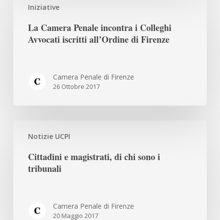
Iniziative
Camera
Penale
La Camera Penale incontra i Colleghi
incontra
Avvocati iscritti all’Ordine di Firenze
i
Colleghi
Avvocati
Camera Penale di Firenze
iscritti
26 Ottobre 2017
all’Ordine
di
Firenze
Cittadini
Notizie UCPI
e
magistrati,
Cittadini e magistrati, di chi sono i
di
tribunali
chi
sono
i
Camera Penale di Firenze
tribunali
20 Maggio 2017