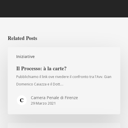
Related Posts
Il
Iniziative
Processo:
à
Il Processo: à la carte?
la
Pubblichiamo il link ove rivedere il confronto tra l'Avv. Gian
carte?
Domenico Caiazza e il Dott.…
Camera Penale di Firenze
29 Marzo 2021
La