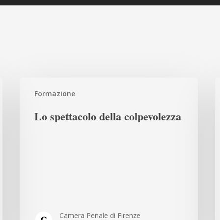
Lo
L
Formazione
spettacolo
r
della
p
Lo spettacolo della colpevolezza
colpevolezza
d
l
l
2
u
n
e
Camera Penale di Firenze