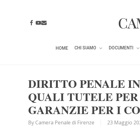
Skip
to
CA
main
FACEBOOK
YOUTUBE
EMAIL
content
CHI SIAMO
DOCUMENTI
HOME
DIRITTO PENALE I
QUALI TUTELE PER 
GARANZIE PER I C
By
Camera Penale di Firenze
23 Maggio 20