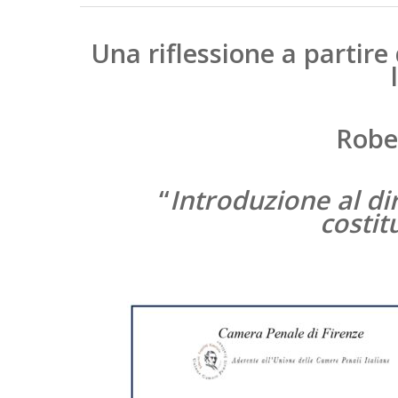
Una riflessione a partire
Rober
“
Introduzione al dir
costit
Hit enter to search or ESC to close