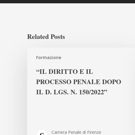
Related Posts
“IL
Formazione
DIRITTO
E
“IL DIRITTO E IL
IL
PROCESSO PENALE DOPO
PROCESSO
IL D. LGS. N. 150/2022”
PENALE
DOPO
IL
D.
LGS.
N.
Camera Penale di Firenze