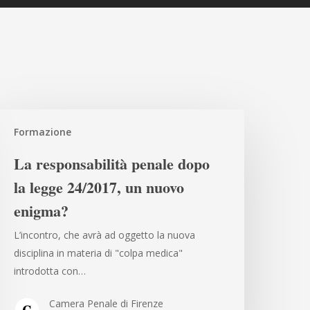
a
Formazione
esponsabilità
enale
La responsabilità penale dopo
opo
la legge 24/2017, un nuovo
a
enigma?
egge
4/2017,
L’incontro, che avrà ad oggetto la nuova
n
disciplina in materia di "colpa medica"
uovo
introdotta con…
nigma?
Camera Penale di Firenze