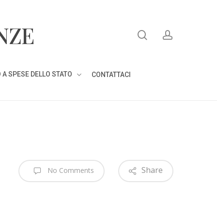
search
account
NZE
 A SPESE DELLO STATO
CONTATTACI
Share
No Comments