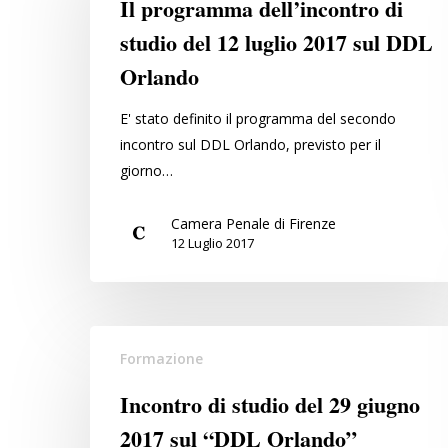
Il programma dell’incontro di
di
studio del 12 luglio 2017 sul DDL
studio
Orlando
del
12
E' stato definito il programma del secondo
luglio
incontro sul DDL Orlando, previsto per il
2017
giorno…
sul
DDL
Camera Penale di Firenze
Orlando
12 Luglio 2017
Incontro
Formazione
di
studio
Incontro di studio del 29 giugno
del
2017 sul “DDL Orlando”
29