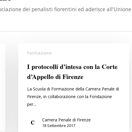
ociazione dei penalisti fiorentini ed aderisce all'Unione
I
Formazione
protocolli
d’intesa
I protocolli d’intesa con la Corte
con
d’Appello di Firenze
la
Corte
La Scuola di Formazione della Camera Penale di
d’Appello
Firenze, in collaborazione con la Fondazione
di
per…
Firenze
Camera Penale di Firenze
18 Settembre 2017