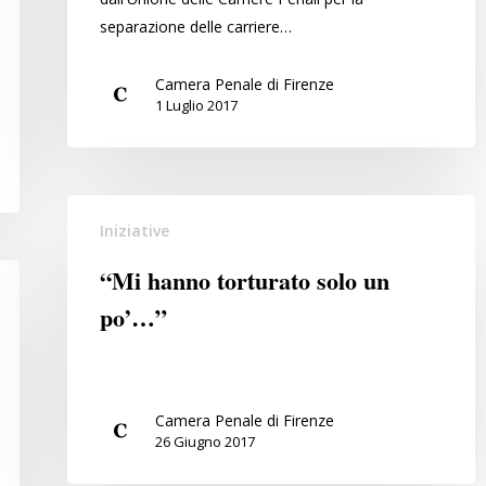
carriere
separazione delle carriere…
dei
magistrati
Camera Penale di Firenze
1 Luglio 2017
“Mi
Iniziative
hanno
torturato
“Mi hanno torturato solo un
solo
po’…”
un
po’…”
Camera Penale di Firenze
26 Giugno 2017