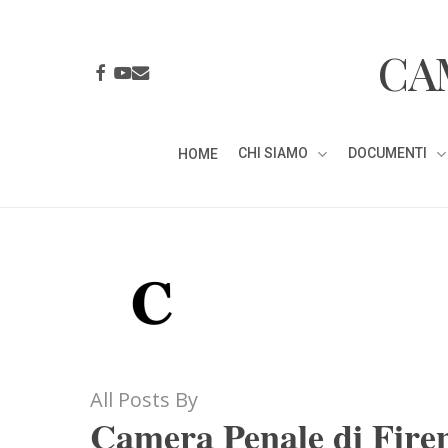
Skip
to
CA
main
FACEBOOK
YOUTUBE
EMAIL
content
CHI SIAMO
DOCUMENTI
HOME
All Posts By
Camera Penale di Fire