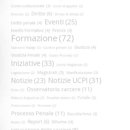
Corte costituzionale
(3)
Corte di appello
(2)
Diritto
(6)
Decreto
(2)
Diritto di difesa
(2)
Eventi
(25)
Diritto penale
(4)
Evento Formativo
(4)
Firenze
(4)
Formazione
(72)
Giustizia
(4)
Giacomo Passigli
(2)
Giudice penale
(2)
Giustizia Penale
(4)
Giusto Processo
(2)
Iniziative
(33)
Lectio Magistralis
(2)
Magistrati
(5)
Manifestazione
(3)
Legislazione
(2)
Notizie UCPI
(31)
Notizie
(23)
Osservatorio carcere
(11)
Orari
(2)
Portale
(3)
Palazzo di giustizia
(2)
Penalisti italiani
(2)
Prescrizione
(2)
Processo
(2)
Processo Penale
(11)
Raccolta firme
(3)
Report
(6)
Riforme
(4)
Reato
(2)
separazione delle carriere
(8)