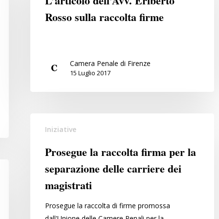
L’articolo dell’Avv. Eriberto
Rosso
Rosso sulla raccolta firme
sulla
raccolta
firme
Camera Penale di Firenze
15 Luglio 2017
Prosegue
Iniziative
la
raccolta
Prosegue la raccolta firma per la
firma
separazione delle carriere dei
per
magistrati
la
separazione
Prosegue la raccolta di firme promossa
delle
dall'Unione delle Camere Penali per la