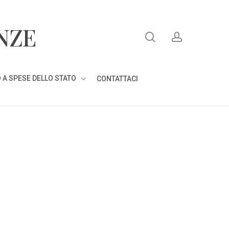
search
account
NZE
 A SPESE DELLO STATO
CONTATTACI