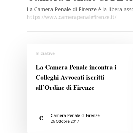
La Camera Penale di Firenze
è la libera ass
https://www.camerapenalefirenze.it/
La
Iniziative
Camera
Hit enter to search or ESC to close
Penale
La Camera Penale incontra i
incontra
Colleghi Avvocati iscritti
i
all’Ordine di Firenze
Colleghi
Avvocati
iscritti
all’Ordine
Camera Penale di Firenze
di
26 Ottobre 2017
Firenze