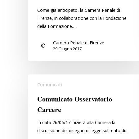
giugno
Come già anticipato, la Camera Penale di
2017
Firenze, in collaborazione con la Fondazione
sul
della Formazione…
“DDL
Orlando”
Camera Penale di Firenze
29 Giugno 2017
Comunicato
Comunicati
Osservatorio
Carcere
Comunicato Osservatorio
Carcere
In data 26/06/17 inizierà alla Camera la
discussione del disegno di legge sul reato di…