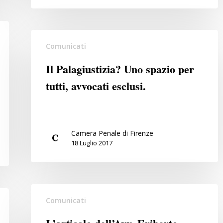
Il
Comunicati
Palagiustizia?
Uno
Il Palagiustizia? Uno spazio per
spazio
tutti, avvocati esclusi.
per
tutti,
avvocati
esclusi.
Camera Penale di Firenze
18 Luglio 2017
L’articolo
Comunicati
dell’Avv.
Eriberto