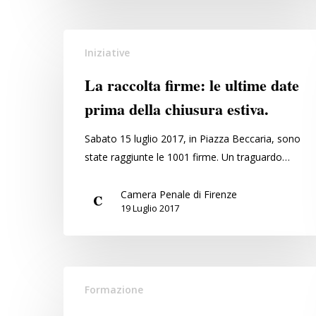
La
Iniziative
raccolta
firme:
La raccolta firme: le ultime date
le
prima della chiusura estiva.
ultime
date
Sabato 15 luglio 2017, in Piazza Beccaria, sono
prima
state raggiunte le 1001 firme. Un traguardo…
della
chiusura
Camera Penale di Firenze
estiva.
19 Luglio 2017
Il
Formazione
programma
dell’incontro