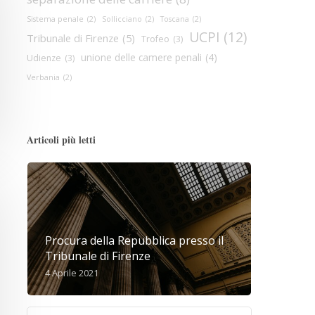
Sistema penale
(2)
Sollicciano
(2)
Toscana
(2)
UCPI
(12)
Tribunale di Firenze
(5)
Trofeo
(3)
unione delle camere penali
(4)
Udienze
(3)
Verbania
(2)
Articoli più letti
Procura della Repubblica presso il
Tribunale di Firenze
4 Aprile 2021