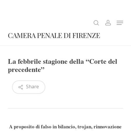
Skip
to
search
account
Close
main
Menu
Menu
content
CAMERA PENALE DI FIRENZE
La febbrile stagione della “Corte del
precedente”
Share
A proposito di falso in bilancio, trojan, rinnovazione