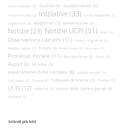
Giustizia
(4)
Giustizia Penale
(4)
Giudice penale
(2)
Iniziative
(33)
Giusto Processo
(2)
Lectio Magistralis
(2)
Magistrati
(5)
Manifestazione
(3)
Legislazione
(2)
Notizie UCPI
(31)
Notizie
(23)
Orari
(2)
Osservatorio carcere
(11)
Palazzo di giustizia
(2)
Portale
(3)
Penalisti italiani
(2)
Prescrizione
(2)
Processo
(2)
Processo Penale
(11)
Raccolta firme
(3)
Reato
(2)
Report
(6)
Riforme
(4)
separazione delle carriere
(8)
Sistema penale
(2)
Tribunale di Firenze
(5)
Trofeo
(3)
Sollicciano
(2)
Toscana
(2)
UCPI
(12)
unione delle camere penali
(4)
Udienze
(3)
Verbania
(2)
Articoli più letti