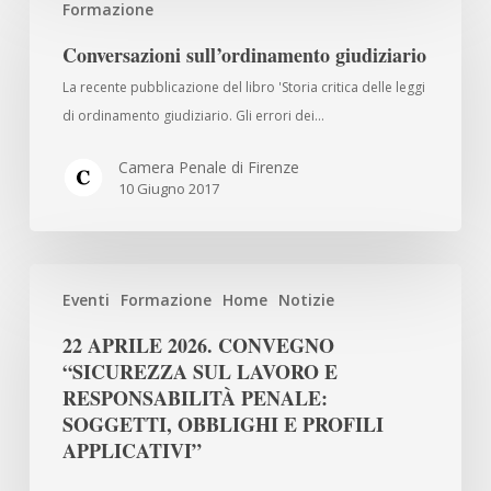
Formazione
sull’ordinamento
giudiziario
Conversazioni sull’ordinamento giudiziario
La recente pubblicazione del libro 'Storia critica delle leggi
di ordinamento giudiziario. Gli errori dei…
Camera Penale di Firenze
10 Giugno 2017
22
Eventi
Formazione
Home
Notizie
APRILE
2026.
22 APRILE 2026. CONVEGNO
CONVEGNO
“SICUREZZA SUL LAVORO E
“SICUREZZA
RESPONSABILITÀ PENALE:
SUL
SOGGETTI, OBBLIGHI E PROFILI
APPLICATIVI”
LAVORO
E