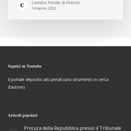
Camera Penale di Firenze
RESPONSABILITÀ
14 Aprile 2026
PENALE:
SOGGETTI,
OBBLIGHI
E
PROFILI
APPLICATIVI”
Seguici su Youtube
Il portale deposito atti penali (uno strumento in cerca
d’autore)
Articoli popolari
Procura della Repubblica presso il Tribunale