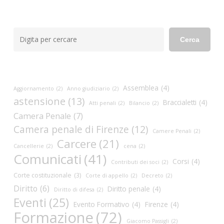
Cerca
Cerca
Assemblea
(4)
Aggiornamento
(2)
Anno giudiziario
(2)
astensione
(13)
Braccialetti
(4)
Atti penali
(2)
Bilancio
(2)
Camera Penale
(7)
Camera penale di Firenze
(12)
Camere Penali
(2)
Carcere
(21)
Cancellerie
(2)
cena
(2)
Comunicati
(41)
Corsi
(4)
Contributi dei soci
(2)
Corte costituzionale
(3)
Corte di appello
(2)
Decreto
(2)
Diritto
(6)
Diritto penale
(4)
Diritto di difesa
(2)
Eventi
(25)
Evento Formativo
(4)
Firenze
(4)
Formazione
(72)
Giacomo Passigli
(2)