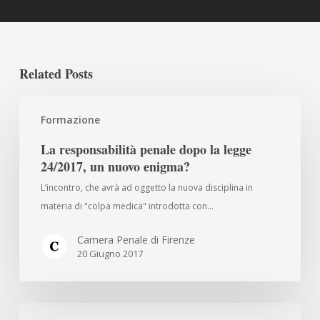
Related Posts
La
Formazione
responsabilità
penale
La responsabilità penale dopo la legge
dopo
24/2017, un nuovo enigma?
la
L’incontro, che avrà ad oggetto la nuova disciplina in
legge
materia di "colpa medica" introdotta con…
24/2017,
un
Camera Penale di Firenze
nuovo
20 Giugno 2017
enigma?
Conversazioni