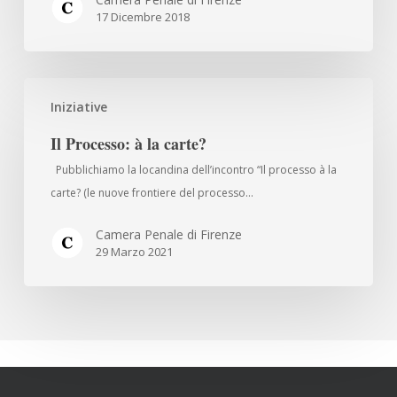
17 Dicembre 2018
processo
penale
realmente
Il
efficace
Iniziative
Processo:
e
à
rispettosa
Il Processo: à la carte?
la
dei
Pubblichiamo la locandina dell’incontro “Il processo à la
carte?
diritti
carte? (le nuove frontiere del processo…
di
garanzia
Camera Penale di Firenze
29 Marzo 2021