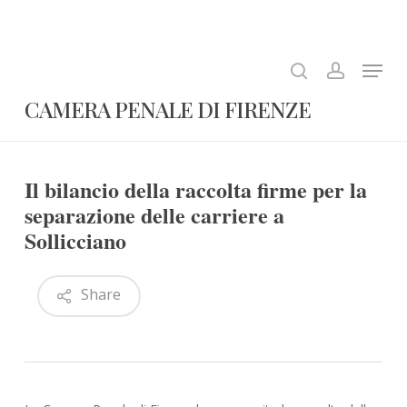
Skip
to
search
account
Close
main
Menu
Menu
content
CAMERA PENALE DI FIRENZE
Il bilancio della raccolta firme per la
separazione delle carriere a
Sollicciano
Share