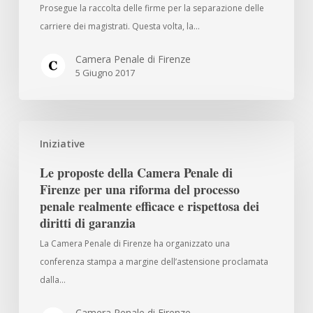
la
Prosegue la raccolta delle firme per la separazione delle
separazione
carriere dei magistrati. Questa volta, la…
delle
carriere
Camera Penale di Firenze
5 Giugno 2017
prosegue
a
Sollicciano
e
Le
Iniziative
al
proposte
Gozzini
della
Le proposte della Camera Penale di
Camera
Firenze per una riforma del processo
Penale
penale realmente efficace e rispettosa dei
di
diritti di garanzia
Firenze
La Camera Penale di Firenze ha organizzato una
per
conferenza stampa a margine dell’astensione proclamata
una
dalla…
riforma
del
Camera Penale di Firenze