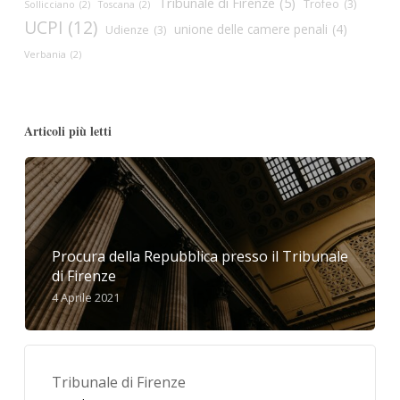
Tribunale di Firenze
(5)
Trofeo
(3)
Sollicciano
(2)
Toscana
(2)
UCPI
(12)
unione delle camere penali
(4)
Udienze
(3)
Verbania
(2)
Articoli più letti
Procura della Repubblica presso il Tribunale
di Firenze
4 Aprile 2021
Tribunale di Firenze