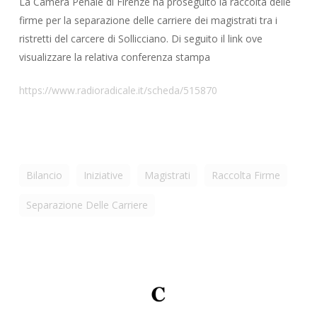
La Camera Penale di Firenze ha proseguito la raccolta delle
firme per la separazione delle carriere dei magistrati tra i
ristretti del carcere di Sollicciano. Di seguito il link ove
visualizzare la relativa conferenza stampa
https://www.radioradicale.it/scheda/515870
Bilancio
Iniziative
Magistrati
Raccolta Firme
Separazione Delle Carriere