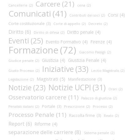
Carcere
(21)
Cancellerie
(2)
cena
(2)
Comunicati
(41)
Corsi
(4)
Contributi dei soci
(2)
Corte costituzionale
(3)
Corte di appello
(2)
Decreto
(2)
Diritto
(6)
Diritto penale
(4)
Diritto di difesa
(2)
Eventi
(25)
Evento Formativo
(4)
Firenze
(4)
Formazione
(72)
Giacomo Passigli
(2)
Giustizia
(4)
Giustizia Penale
(4)
Giudice penale
(2)
Iniziative
(33)
Giusto Processo
(2)
Lectio Magistralis
(2)
Magistrati
(5)
Manifestazione
(3)
Legislazione
(2)
Notizie UCPI
(31)
Notizie
(23)
Orari
(2)
Osservatorio carcere
(11)
Palazzo di giustizia
(2)
Portale
(3)
Penalisti italiani
(2)
Prescrizione
(2)
Processo
(2)
Processo Penale
(11)
Raccolta firme
(3)
Reato
(2)
Report
(6)
Riforme
(4)
separazione delle carriere
(8)
Sistema penale
(2)