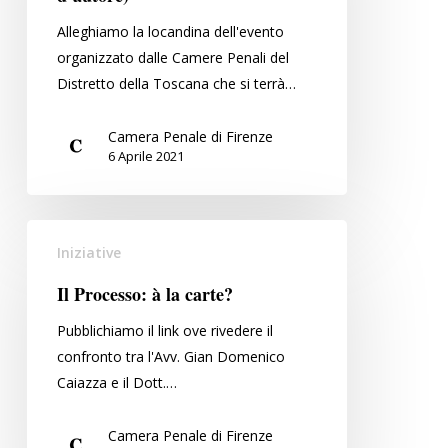
(uno
Alleghiamo la locandina dell'evento
strumento
organizzato dalle Camere Penali del
in
Distretto della Toscana che si terrà…
cerca
d’autore)
Camera Penale di Firenze
6 Aprile 2021
Il
Iniziative
Processo:
à
Il Processo: à la carte?
la
Pubblichiamo il link ove rivedere il
carte?
confronto tra l'Avv. Gian Domenico
Caiazza e il Dott.…
Camera Penale di Firenze