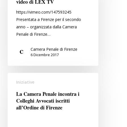
video di LEX TV
–
https://vimeo.com/147593245
il
Presentata a Firenze per il secondo
video
anno – organizzata dalla Camera
di
Penale di Firenze…
LEX
TV
Camera Penale di Firenze
6 Dicembre 2017
La
Iniziative
Camera
Penale
La Camera Penale incontra i
incontra
Colleghi Avvocati iscritti
i
all’Ordine di Firenze
Colleghi
Avvocati