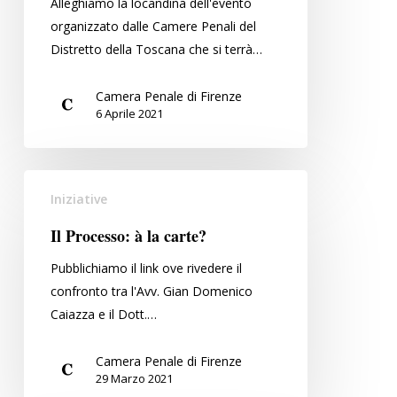
Alleghiamo la locandina dell'evento
strumento
organizzato dalle Camere Penali del
in
Distretto della Toscana che si terrà…
cerca
d’autore)
Camera Penale di Firenze
6 Aprile 2021
Il
Iniziative
Processo:
à
Il Processo: à la carte?
la
Pubblichiamo il link ove rivedere il
carte?
confronto tra l'Avv. Gian Domenico
Caiazza e il Dott.…
Camera Penale di Firenze
29 Marzo 2021