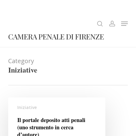
Skip
to
search
account
Close
main
Menu
Menu
content
CAMERA PENALE DI FIRENZE
Category
Iniziative
Il
Iniziative
portale
deposito
Il portale deposito atti penali
atti
(uno strumento in cerca
penali
d’autore)