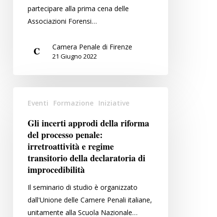
partecipare alla prima cena delle
Associazioni Forensi…
Camera Penale di Firenze
21 Giugno 2022
Gli
Eventi
Formazione
Iniziative
incerti
approdi
Gli incerti approdi della riforma
della
del processo penale:
riforma
irretroattività e regime
del
transitorio della declaratoria di
improcedibilità
processo
penale:
Il seminario di studio è organizzato
irretroattività
dall'Unione delle Camere Penali italiane,
e
unitamente alla Scuola Nazionale…