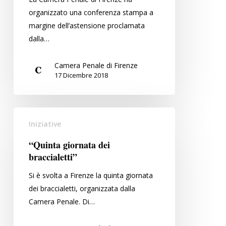
una
organizzato una conferenza stampa a
riforma
margine dell’astensione proclamata
del
dalla…
processo
penale
Camera Penale di Firenze
realmente
17 Dicembre 2018
efficace
e
rispettosa
“Quinta
dei
Iniziative
giornata
diritti
dei
“Quinta giornata dei
di
braccialetti”
braccialetti”
garanzia
Si è svolta a Firenze la quinta giornata
dei braccialetti, organizzata dalla
Camera Penale. Di…