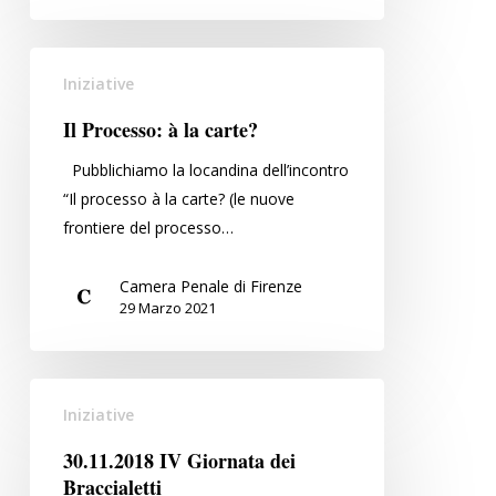
Il
Iniziative
Processo:
à
Il Processo: à la carte?
la
Pubblichiamo la locandina dell’incontro
carte?
“Il processo à la carte? (le nuove
frontiere del processo…
Camera Penale di Firenze
29 Marzo 2021
30.11.2018
Iniziative
IV
Giornata
30.11.2018 IV Giornata dei
dei
Braccialetti