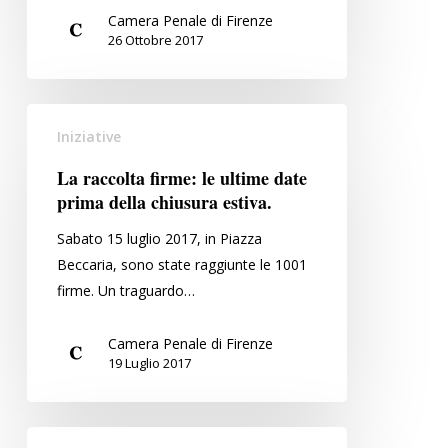
iscritti
Camera Penale di Firenze
all’Ordine
26 Ottobre 2017
di
Firenze
La
Iniziative
raccolta
firme:
La raccolta firme: le ultime date
le
prima della chiusura estiva.
ultime
Sabato 15 luglio 2017, in Piazza
date
Beccaria, sono state raggiunte le 1001
prima
firme. Un traguardo…
della
chiusura
Camera Penale di Firenze
estiva.
19 Luglio 2017
Prosegue