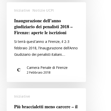
in
Inaugurazione
collaborazione
Iniziative
Notizie UCPI
dell’anno
con
giudiziario
Inaugurazione dell’anno
il
dei
giudiziario dei penalisti 2018 –
M.I.U.R.
penalisti
Firenze: aperte le iscrizioni
2018
Si terrà quest’anno a Firenze, il 2-3
–
febbraio 2018, l’Inaugurazione dell’Anno
Firenze:
Giudiziario dei penalisti italiani.…
aperte
le
Camera Penale di Firenze
iscrizioni
2 Febbraio 2018
Più
Iniziative
braccialetti
meno
Più braccialetti meno carcere – il
carcere