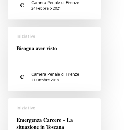
Camera Penale di Firenze
difesa
24 Febbraio 2021
Bisogna
Iniziative
aver
visto
Bisogna aver visto
Camera Penale di Firenze
21 Ottobre 2019
Emergenza
Iniziative
Carcere
–
Emergenza Carcere – La
La
situazione in Toscana