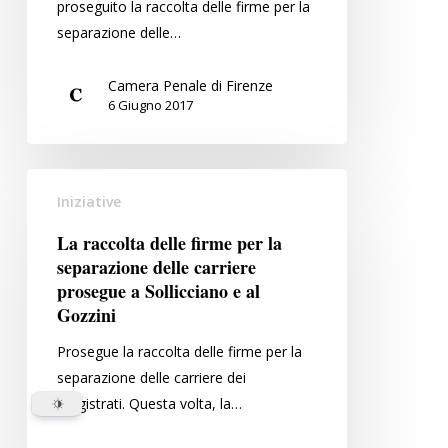
proseguito la raccolta delle firme per la
separazione
separazione delle…
delle
carriere
Camera Penale di Firenze
a
6 Giugno 2017
Sollicciano
La
Iniziative
raccolta
delle
La raccolta delle firme per la
firme
separazione delle carriere
per
prosegue a Sollicciano e al
la
Gozzini
separazione
Prosegue la raccolta delle firme per la
delle
separazione delle carriere dei
carriere
magistrati. Questa volta, la…
prosegue
a