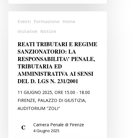
Firenze
in
REATI
collaborazione
Eventi
Formazione
Home
TRIBUTARI
con
E
Iniziative
Notizie
il
REGIME
REATI TRIBUTARI E REGIME
M.I.U.R.
SANZIONATORIO:
SANZIONATORIO: LA
LA
RESPONSABILITA\’ PENALE,
RESPONSABILITA\’
TRIBUTARIA ED
PENALE,
AMMINISTRATIVA AI SENSI
TRIBUTARIA
DEL D. LGS N. 231/2001
ED
11 GIUGNO 2025, ORE 15.00 - 18.00
AMMINISTRATIVA
FIRENZE, PALAZZO DI GIUSTIZIA,
AI
AUDITORIUM "ZOLI"
SENSI
DEL
Camera Penale di Firenze
D.
4 Giugno 2025
LGS