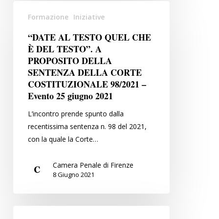
“DATE
Formazione
Iniziative
AL
TESTO
“DATE AL TESTO QUEL CHE
QUEL
È DEL TESTO”. A
CHE
PROPOSITO DELLA
È
SENTENZA DELLA CORTE
COSTITUZIONALE 98/2021 –
DEL
Evento 25 giugno 2021
TESTO”.
A
L’incontro prende spunto dalla
PROPOSITO
recentissima sentenza n. 98 del 2021,
DELLA
con la quale la Corte…
SENTENZA
DELLA
Camera Penale di Firenze
CORTE
8 Giugno 2021
COSTITUZIONALE
98/2021
–
“…