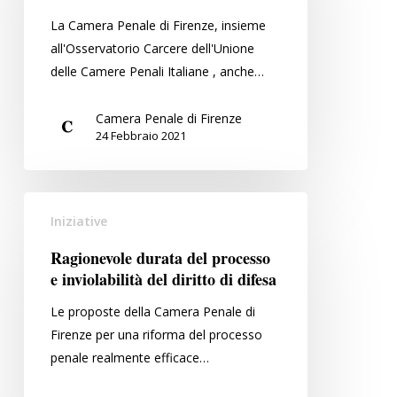
Braccialetti
La Camera Penale di Firenze, insieme
all'Osservatorio Carcere dell'Unione
delle Camere Penali Italiane , anche…
Camera Penale di Firenze
24 Febbraio 2021
Ragionevole
Iniziative
durata
del
Ragionevole durata del processo
processo
e inviolabilità del diritto di difesa
e
Le proposte della Camera Penale di
inviolabilità
Firenze per una riforma del processo
del
penale realmente efficace…
diritto
di