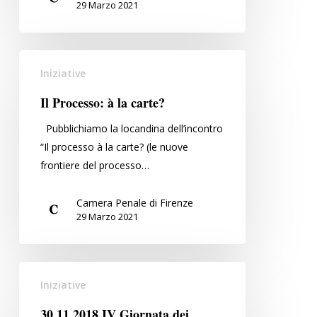
29 Marzo 2021
Il
Iniziative
Processo:
à
Il Processo: à la carte?
la
Pubblichiamo la locandina dell’incontro
carte?
“Il processo à la carte? (le nuove
frontiere del processo…
Camera Penale di Firenze
29 Marzo 2021
30.11.2018
Iniziative
IV
Giornata
30.11.2018 IV Giornata dei