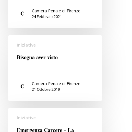
di
Camera Penale di Firenze
difesa
24 Febbraio 2021
Bisogna
Iniziative
aver
visto
Bisogna aver visto
Camera Penale di Firenze
21 Ottobre 2019
Emergenza
Iniziative
Carcere
–
Emergenza Carcere – La