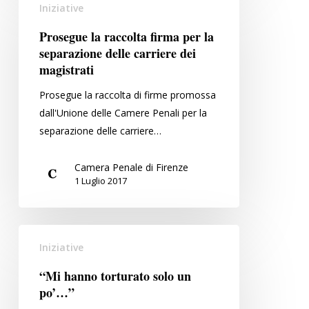
Iniziative
la
raccolta
Prosegue la raccolta firma per la
firma
separazione delle carriere dei
per
magistrati
la
Prosegue la raccolta di firme promossa
separazione
dall'Unione delle Camere Penali per la
delle
separazione delle carriere…
carriere
dei
Camera Penale di Firenze
magistrati
1 Luglio 2017
“Mi
Iniziative
hanno
torturato
“Mi hanno torturato solo un
solo
po’…”
un