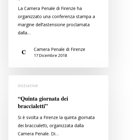
per
La Camera Penale di Firenze ha
una
organizzato una conferenza stampa a
riforma
margine dell’astensione proclamata
del
dalla…
processo
penale
Camera Penale di Firenze
realmente
17 Dicembre 2018
efficace
e
rispettosa
“Quinta
dei
Iniziative
giornata
diritti
dei
“Quinta giornata dei
di
braccialetti”
braccialetti”
garanzia
Si è svolta a Firenze la quinta giornata
dei braccialetti, organizzata dalla
Camera Penale. Di…