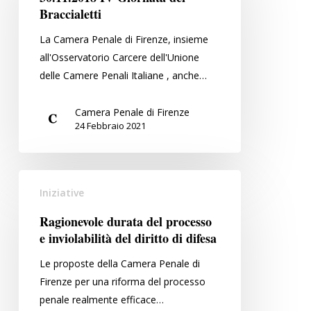
dei
Braccialetti
Braccialetti
La Camera Penale di Firenze, insieme
all'Osservatorio Carcere dell'Unione
delle Camere Penali Italiane , anche…
Camera Penale di Firenze
24 Febbraio 2021
Ragionevole
Iniziative
durata
del
Ragionevole durata del processo
processo
e inviolabilità del diritto di difesa
e
Le proposte della Camera Penale di
inviolabilità
Firenze per una riforma del processo
del
penale realmente efficace…
diritto