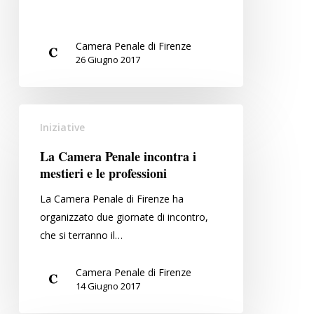
po’…”
Camera Penale di Firenze
26 Giugno 2017
La
Iniziative
Camera
Penale
La Camera Penale incontra i
incontra
mestieri e le professioni
i
La Camera Penale di Firenze ha
mestieri
organizzato due giornate di incontro,
e
che si terranno il…
le
professioni
Camera Penale di Firenze
14 Giugno 2017