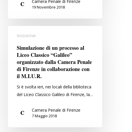
Camera Penale di Firenze
19 Novembre 2018
Simulazione
Iniziative
di
un
Simulazione di un processo al
processo
Liceo Classico “Galileo”
al
organizzato dalla Camera Penale
Liceo
di Firenze in collaborazione con
il M.I.U.R.
Classico
“Galileo”
Si è svolta ieri, nei locali della biblioteca
organizzato
del Liceo Classico Galileo di Firenze, la…
dalla
Camera
Camera Penale di Firenze
Penale
7 Maggio 2018
di
Firenze