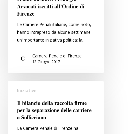
la
Avvocati iscritti all’Ordine di
Camera
Firenze
Penale
Le Camere Penali italiane, come noto,
incontra
hanno intrapreso da alcune settimane
i
un'importante iniziativa politica: la…
Colleghi
Avvocati
Camera Penale di Firenze
iscritti
13 Giugno 2017
all’Ordine
di
Firenze
Il
Iniziative
bilancio
della
Il bilancio della raccolta firme
raccolta
per la separazione delle carriere
firme
a Sollicciano
per
La Camera Penale di Firenze ha
la