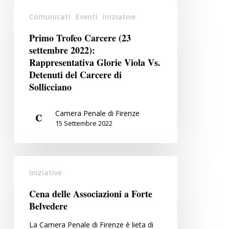
Primo
Comunicati
Eventi
Iniziative
Trofeo
Carcere
Primo Trofeo Carcere (23
(23
settembre 2022):
settembre
Rappresentativa Glorie Viola Vs.
2022):
Detenuti del Carcere di
Sollicciano
Rappresentativa
Glorie
Viola
Camera Penale di Firenze
15 Settembre 2022
Vs.
Detenuti
del
Cena
Carcere
Iniziative
delle
di
Associazioni
Sollicciano
Cena delle Associazioni a Forte
a
Belvedere
Forte
La Camera Penale di Firenze è lieta di
Belvedere