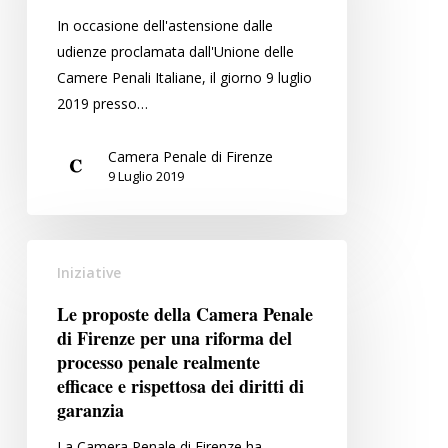
situazione
In occasione dell'astensione dalle
in
udienze proclamata dall'Unione delle
Toscana
Camere Penali Italiane, il giorno 9 luglio
2019 presso…
Camera Penale di Firenze
9 Luglio 2019
Le
Iniziative
proposte
della
Le proposte della Camera Penale
Camera
di Firenze per una riforma del
Penale
processo penale realmente
di
efficace e rispettosa dei diritti di
garanzia
Firenze
per
La Camera Penale di Firenze ha