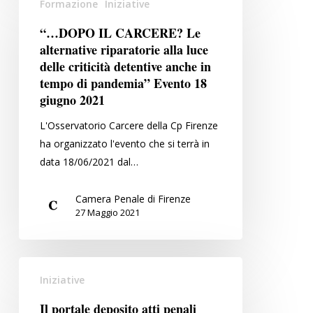
Formazione
Iniziative
Evento
DOPO
25
IL
“…DOPO IL CARCERE? Le
giugno
CARCERE?
alternative riparatorie alla luce
2021
Le
delle criticità detentive anche in
alternative
tempo di pandemia” Evento 18
giugno 2021
riparatorie
alla
L'Osservatorio Carcere della Cp Firenze
luce
ha organizzato l'evento che si terrà in
delle
data 18/06/2021 dal…
criticità
detentive
Camera Penale di Firenze
anche
27 Maggio 2021
in
tempo
di
Il
pandemia”
Iniziative
portale
Evento
deposito
Il portale deposito atti penali