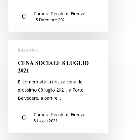
regime
transitorio
Camera Penale di Firenze
della
15 Dicembre 2021
declaratoria
di
improcedibilità
CENA
Iniziative
SOCIALE
8
CENA SOCIALE 8 LUGLIO
LUGLIO
2021
2021
E' confermata la nostra cena del
prossimo 08 luglio 2021, a Forte
Belvedere, a partire…
Camera Penale di Firenze
5 Luglio 2021