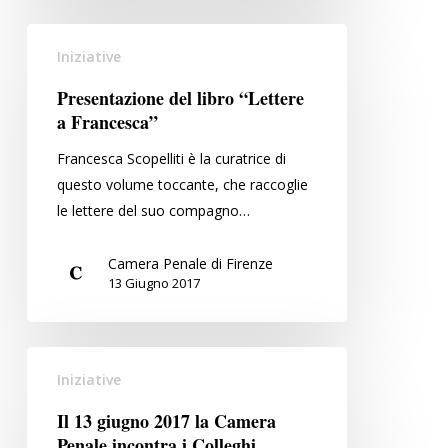
Presentazione
Iniziative
del
libro
Presentazione del libro “Lettere
“Lettere
a Francesca”
a
Francesca Scopelliti è la curatrice di
Francesca”
questo volume toccante, che raccoglie
le lettere del suo compagno…
Camera Penale di Firenze
13 Giugno 2017
Il
Iniziative
13
giugno
Il 13 giugno 2017 la Camera
2017
Penale incontra i Colleghi