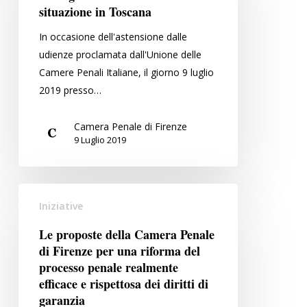
La
situazione in Toscana
situazione
In occasione dell'astensione dalle
in
udienze proclamata dall'Unione delle
Toscana
Camere Penali Italiane, il giorno 9 luglio
2019 presso…
Camera Penale di Firenze
9 Luglio 2019
Le
Iniziative
proposte
della
Le proposte della Camera Penale
Camera
di Firenze per una riforma del
Penale
processo penale realmente
di
efficace e rispettosa dei diritti di
garanzia
Firenze