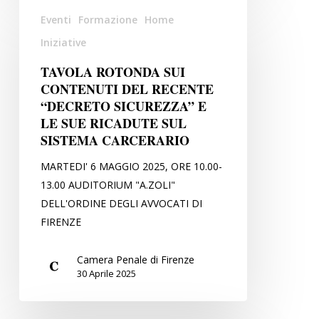
TAVOLA
Eventi
Formazione
Home
ROTONDA
SUI
Iniziative
CONTENUTI
TAVOLA ROTONDA SUI
DEL
CONTENUTI DEL RECENTE
RECENTE
“DECRETO SICUREZZA” E
“DECRETO
LE SUE RICADUTE SUL
SICUREZZA”
SISTEMA CARCERARIO
E
MARTEDI' 6 MAGGIO 2025, ORE 10.00-
LE
13.00 AUDITORIUM "A.ZOLI"
SUE
DELL'ORDINE DEGLI AVVOCATI DI
RICADUTE
FIRENZE
SUL
SISTEMA
Camera Penale di Firenze
CARCERARIO
30 Aprile 2025