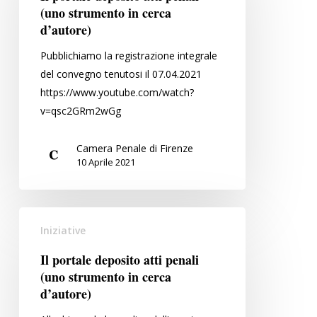
18
atti
(uno strumento in cerca
giugno
penali
d’autore)
2021
(uno
Pubblichiamo la registrazione integrale
strumento
del convegno tenutosi il 07.04.2021
in
https://www.youtube.com/watch?
cerca
v=qsc2GRm2wGg
d’autore)
Camera Penale di Firenze
10 Aprile 2021
Il
Iniziative
portale
deposito
Il portale deposito atti penali
atti
(uno strumento in cerca
penali
d’autore)
(uno