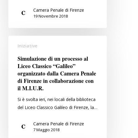
Camera Penale di Firenze
19 Novembre 2018
Simulazione
Iniziative
di
un
Simulazione di un processo al
processo
Liceo Classico “Galileo”
al
organizzato dalla Camera Penale
Liceo
di Firenze in collaborazione con
il M.I.U.R.
Classico
“Galileo”
Si è svolta ieri, nei locali della biblioteca
organizzato
del Liceo Classico Galileo di Firenze, la…
dalla
Camera
Camera Penale di Firenze
Penale
7 Maggio 2018
di