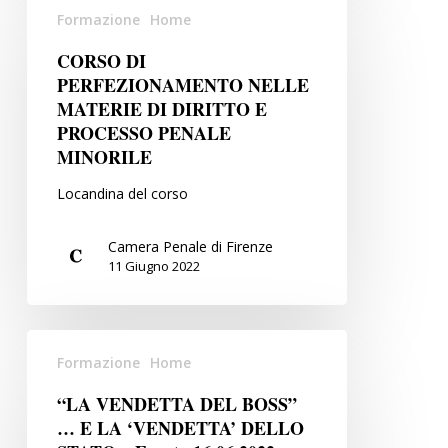
10
Formazione
Home
DI
ottobre
PERFEZIONAMENTO
2022,
CORSO DI
NELLE
n.
PERFEZIONAMENTO NELLE
MATERIE
MATERIE DI DIRITTO E
150”
DI
PROCESSO PENALE
3,
MINORILE
DIRITTO
16
E
e
Locandina del corso
PROCESSO
24
PENALE
novembre
Camera Penale di Firenze
MINORILE
2022
11 Giugno 2022
“LA
Formazione
Home
VENDETTA
DEL
“LA VENDETTA DEL BOSS”
BOSS”
… E LA ‘VENDETTA’ DELLO
…