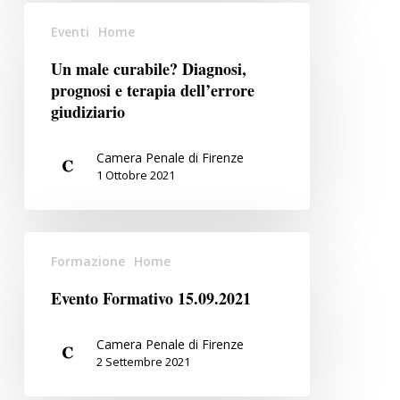
Un
Eventi
Home
male
curabile?
Un male curabile? Diagnosi,
Diagnosi,
prognosi e terapia dell’errore
prognosi
giudiziario
e
terapia
Camera Penale di Firenze
dell’errore
1 Ottobre 2021
giudiziario
Evento
Formazione
Home
Formativo
15.09.2021
Evento Formativo 15.09.2021
Camera Penale di Firenze
2 Settembre 2021