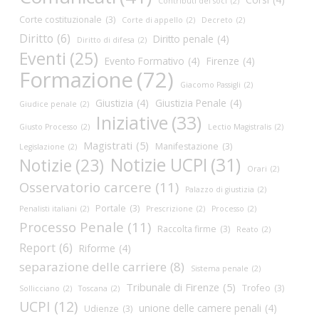
Contributi dei soci
(2)
Corte costituzionale
(3)
Corte di appello
(2)
Decreto
(2)
Diritto
(6)
Diritto penale
(4)
Diritto di difesa
(2)
Eventi
(25)
Evento Formativo
(4)
Firenze
(4)
Formazione
(72)
Giacomo Passigli
(2)
Giustizia
(4)
Giustizia Penale
(4)
Giudice penale
(2)
Iniziative
(33)
Giusto Processo
(2)
Lectio Magistralis
(2)
Magistrati
(5)
Manifestazione
(3)
Legislazione
(2)
Notizie UCPI
(31)
Notizie
(23)
Orari
(2)
Osservatorio carcere
(11)
Palazzo di giustizia
(2)
Portale
(3)
Penalisti italiani
(2)
Prescrizione
(2)
Processo
(2)
Processo Penale
(11)
Raccolta firme
(3)
Reato
(2)
Report
(6)
Riforme
(4)
separazione delle carriere
(8)
Sistema penale
(2)
Tribunale di Firenze
(5)
Trofeo
(3)
Sollicciano
(2)
Toscana
(2)
UCPI
(12)
unione delle camere penali
(4)
Udienze
(3)