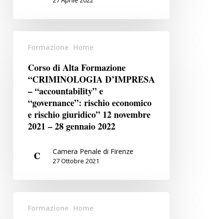
27 Aprile 2022
Corso
Formazione
Home
di
Alta
Corso di Alta Formazione
Formazione
“CRIMINOLOGIA D’IMPRESA
“CRIMINOLOGIA
– “accountability” e
D’IMPRESA
“governance”: rischio economico
e rischio giuridico” 12 novembre
–
2021 – 28 gennaio 2022
“accountability”
e
“governance”:
Camera Penale di Firenze
27 Ottobre 2021
rischio
economico
e
Discrezionalità
rischio
Formazione
Home
amministrativa
giuridico”