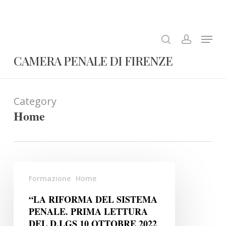
Skip
to
search
account
Close
main
Menu
Menu
content
CAMERA PENALE DI FIRENZE
Category
Home
“LA
Formazione
Home
RIFORMA
DEL
“LA RIFORMA DEL SISTEMA
SISTEMA
PENALE. PRIMA LETTURA
PENALE.
DEL D.LGS 10 OTTOBRE 2022