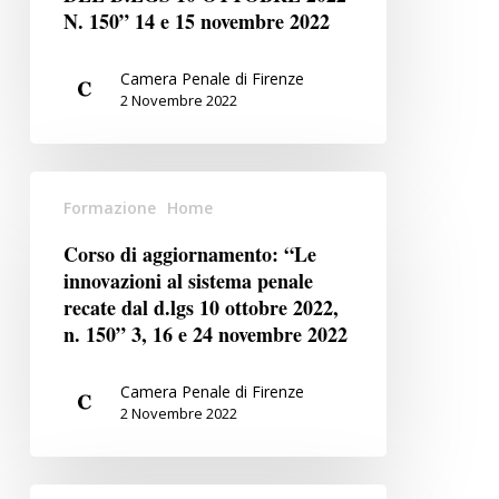
PRIMA
N. 150” 14 e 15 novembre 2022
LETTURA
DEL
Camera Penale di Firenze
2 Novembre 2022
D.LGS
10
OTTOBRE
Corso
2022
Formazione
Home
di
N.
aggiornamento:
150”
Corso di aggiornamento: “Le
“Le
14
innovazioni al sistema penale
innovazioni
recate dal d.lgs 10 ottobre 2022,
e
al
n. 150” 3, 16 e 24 novembre 2022
15
sistema
novembre
penale
Camera Penale di Firenze
2022
2 Novembre 2022
recate
dal
d.lgs
CORSO