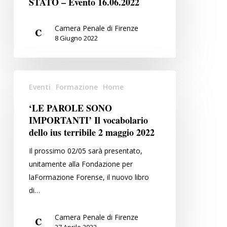
STATO – Evento 16.06.2022
E
LA
Camera Penale di Firenze
‘VENDETTA’
8 Giugno 2022
DELLO
STATO
‘LE
–
Eventi
Formazione
Home
PAROLE
Evento
SONO
16.06.2022
‘LE PAROLE SONO
IMPORTANTI’
IMPORTANTI’ Il vocabolario
Il
dello ius terribile 2 maggio 2022
vocabolario
Il prossimo 02/05 sarà presentato,
dello
unitamente alla Fondazione per
ius
laFormazione Forense, il nuovo libro
terribile
di…
2
maggio
Camera Penale di Firenze
2022