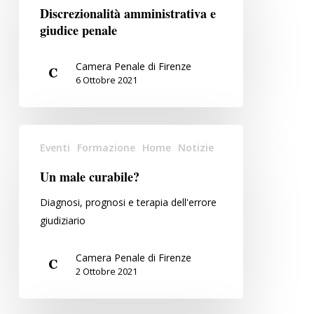
e
Discrezionalità amministrativa e
12
giudice
giudice penale
novembre
penale
2021
Camera Penale di Firenze
–
6 Ottobre 2021
28
gennaio
2022
Un
Eventi
Formazione
Home
Notizie
male
curabile?
Un male curabile?
Diagnosi, prognosi e terapia dell'errore
giudiziario
Camera Penale di Firenze
2 Ottobre 2021