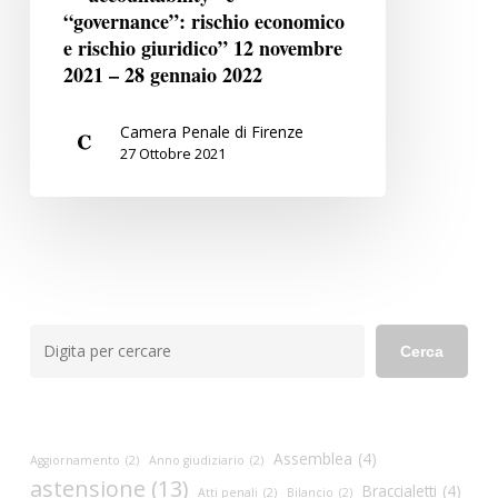
D’IMPRESA
“governance”: rischio economico
e rischio giuridico” 12 novembre
–
2021 – 28 gennaio 2022
“accountability”
e
“governance”:
Camera Penale di Firenze
27 Ottobre 2021
rischio
economico
e
rischio
giuridico”
12
novembre
Cerca
Cerca
2021
–
28
gennaio
Assemblea
(4)
Aggiornamento
(2)
Anno giudiziario
(2)
2022
astensione
(13)
Braccialetti
(4)
Atti penali
(2)
Bilancio
(2)