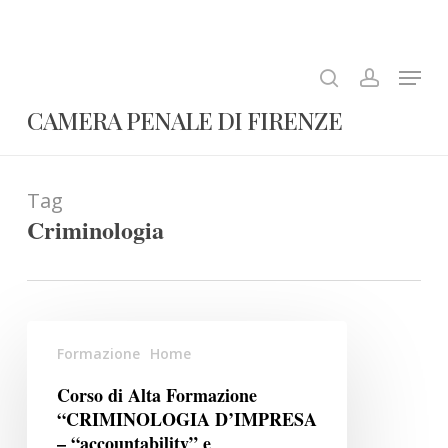
Skip
to
search
account
Close
main
Menu
Menu
content
CAMERA PENALE DI FIRENZE
Tag
Criminologia
Corso
Formazione
Home
di
Alta
Corso di Alta Formazione
Formazione
“CRIMINOLOGIA D’IMPRESA
“CRIMINOLOGIA
– “accountability” e