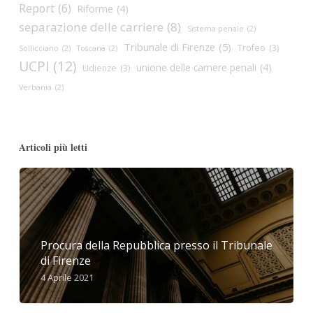
Report
(6)
Riforme
(4)
separazione delle carriere
(8)
Sistema penale
(2)
Tribunale di Firenze
(5)
Trofeo
(3)
Sollicciano
(2)
Toscana
(2)
UCPI
(12)
unione delle camere penali
(4)
Udienze
(3)
Verbania
(2)
Articoli più letti
Procura della Repubblica presso il Tribunale
di Firenze
4 Aprile 2021