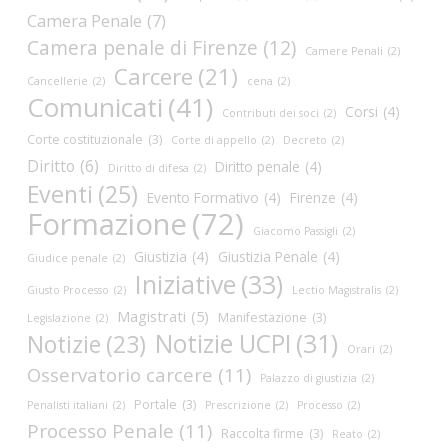
Camera Penale
(7)
Camera penale di Firenze
(12)
Camere Penali
(2)
Carcere
(21)
Cancellerie
(2)
cena
(2)
Comunicati
(41)
Corsi
(4)
Contributi dei soci
(2)
Corte costituzionale
(3)
Corte di appello
(2)
Decreto
(2)
Diritto
(6)
Diritto penale
(4)
Diritto di difesa
(2)
Eventi
(25)
Evento Formativo
(4)
Firenze
(4)
Formazione
(72)
Giacomo Passigli
(2)
Giustizia
(4)
Giustizia Penale
(4)
Giudice penale
(2)
Iniziative
(33)
Giusto Processo
(2)
Lectio Magistralis
(2)
Magistrati
(5)
Manifestazione
(3)
Legislazione
(2)
Notizie UCPI
(31)
Notizie
(23)
Orari
(2)
Osservatorio carcere
(11)
Palazzo di giustizia
(2)
Portale
(3)
Penalisti italiani
(2)
Prescrizione
(2)
Processo
(2)
Processo Penale
(11)
Raccolta firme
(3)
Reato
(2)