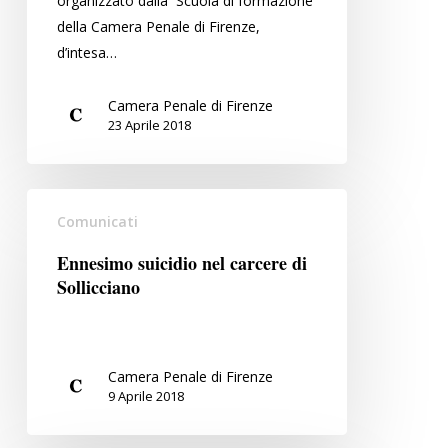
organizzato dalla Scuola di formazione
delle
della Camera Penale di Firenze,
più
d’intesa…
recenti
riforme”.
Camera Penale di Firenze
Nuovo
23 Aprile 2018
evento
formativo
che
Ennesimo
si
Comunicati
suicidio
terrà
nel
Ennesimo suicidio nel carcere di
il
carcere
Sollicciano
23
di
aprile
Sollicciano
2018
Camera Penale di Firenze
9 Aprile 2018