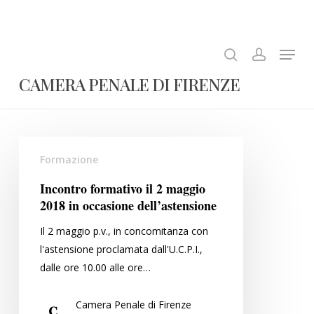
Skip
to
search
account
Close
main
Menu
Menu
content
CAMERA PENALE DI FIRENZE
Incontro
Formazione
formativo
il
Incontro formativo il 2 maggio
2
2018 in occasione dell’astensione
maggio
Il 2 maggio p.v., in concomitanza con
2018
l'astensione proclamata dall'U.C.P.I.,
in
dalle ore 10.00 alle ore…
occasione
dell’astensione
Camera Penale di Firenze