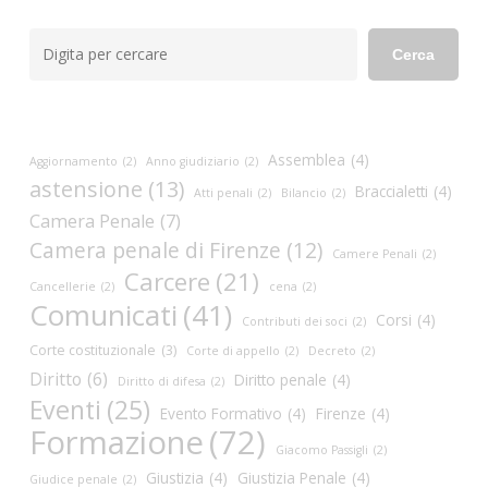
Cerca
Cerca
Assemblea
(4)
Aggiornamento
(2)
Anno giudiziario
(2)
astensione
(13)
Braccialetti
(4)
Atti penali
(2)
Bilancio
(2)
Camera Penale
(7)
Camera penale di Firenze
(12)
Camere Penali
(2)
Carcere
(21)
Cancellerie
(2)
cena
(2)
Comunicati
(41)
Corsi
(4)
Contributi dei soci
(2)
Corte costituzionale
(3)
Corte di appello
(2)
Decreto
(2)
Diritto
(6)
Diritto penale
(4)
Diritto di difesa
(2)
Eventi
(25)
Evento Formativo
(4)
Firenze
(4)
Formazione
(72)
Giacomo Passigli
(2)
Giustizia
(4)
Giustizia Penale
(4)
Giudice penale
(2)