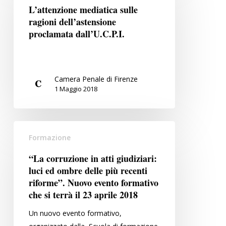
sulle
L’attenzione mediatica sulle
ragioni
ragioni dell’astensione
dell’astensione
proclamata dall’U.C.P.I.
proclamata
dall’U.C.P.I.
Camera Penale di Firenze
1 Maggio 2018
“La
Formazione
corruzione
in
“La corruzione in atti giudiziari:
atti
luci ed ombre delle più recenti
giudiziari:
riforme”. Nuovo evento formativo
luci
che si terrà il 23 aprile 2018
ed
Un nuovo evento formativo,
ombre