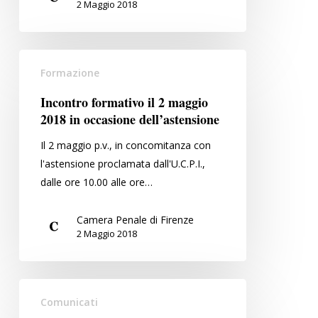
2 Maggio 2018
Incontro
Formazione
formativo
il
Incontro formativo il 2 maggio
2
2018 in occasione dell’astensione
maggio
Il 2 maggio p.v., in concomitanza con
2018
l'astensione proclamata dall'U.C.P.I.,
in
dalle ore 10.00 alle ore…
occasione
dell’astensione
Camera Penale di Firenze
2 Maggio 2018
L’attenzione
Comunicati
mediatica