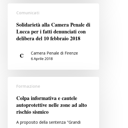
Solidarietà
Comunicati
alla
Camera
Solidarietà alla Camera Penale di
Penale
Lucca per i fatti denunciati con
di
delibera del 10 febbraio 2018
Lucca
per
Camera Penale di Firenze
i
6 Aprile 2018
fatti
denunciati
Colpa
con
Formazione
informativa
delibera
e
del
Colpa informativa e cautele
cautele
10
autoprotettive nelle zone ad alto
autoprotettive
febbraio
rischio sismico
nelle
2018
A proposito della sentenza "Grandi
zone