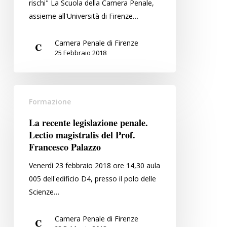
rischi" La Scuola della Camera Penale,
ad
assieme all'Università di Firenze…
alto
rischio
Camera Penale di Firenze
sismico
25 Febbraio 2018
La
Formazione
recente
legislazione
La recente legislazione penale.
penale.
Lectio magistralis del Prof.
Lectio
Francesco Palazzo
magistralis
Venerdì 23 febbraio 2018 ore 14,30 aula
del
005 dell'edificio D4, presso il polo delle
Prof.
Scienze…
Francesco
Palazzo
Camera Penale di Firenze