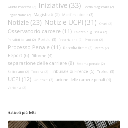
Iniziative
(33)
Giusto Processo
(2)
Lectio Magistralis
(2)
Magistrati
(5)
Manifestazione
(3)
Legislazione
(2)
Notizie UCPI
(31)
Notizie
(23)
Orari
(2)
Osservatorio carcere
(11)
Palazzo di giustizia
(2)
Portale
(3)
Penalisti italiani
(2)
Prescrizione
(2)
Processo
(2)
Processo Penale
(11)
Raccolta firme
(3)
Reato
(2)
Report
(6)
Riforme
(4)
separazione delle carriere
(8)
Sistema penale
(2)
Tribunale di Firenze
(5)
Trofeo
(3)
Sollicciano
(2)
Toscana
(2)
UCPI
(12)
unione delle camere penali
(4)
Udienze
(3)
Verbania
(2)
Articoli più letti