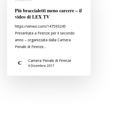
braccialetti
meno
Più braccialetti meno carcere – il
carcere
video di LEX TV
–
https://vimeo.com/147593245
il
Presentata a Firenze per il secondo
video
anno – organizzata dalla Camera
di
Penale di Firenze…
LEX
TV
Camera Penale di Firenze
6 Dicembre 2017