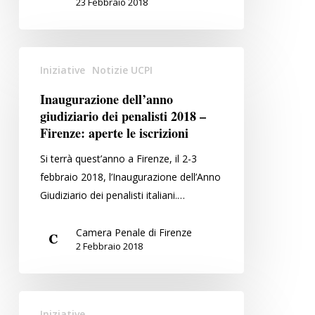
23 Febbraio 2018
Inaugurazione
Iniziative
Notizie UCPI
dell’anno
giudiziario
Inaugurazione dell’anno
dei
giudiziario dei penalisti 2018 –
penalisti
Firenze: aperte le iscrizioni
2018
Si terrà quest’anno a Firenze, il 2-3
–
febbraio 2018, l’Inaugurazione dell’Anno
Firenze:
Giudiziario dei penalisti italiani.…
aperte
le
Camera Penale di Firenze
iscrizioni
2 Febbraio 2018
Più
Iniziative